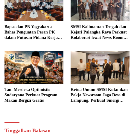
Bapas dan PN Yogyakarta
SMSI Kalimantan Tengah dan
Bahas Penguatan Peran PK
Kejari Palangka Raya Perkuat
dalam Putusan Pidana Kerja
Kolaborasi lewat News Room
Sosial
Jaga Desa
Tani Merdeka Optimistis
Ketua Umum SMSI Kukuhkan
Sudaryono Perkuat Program
Pokja Newsroom Jaga Desa di
Makan Bergizi Gratis
Lampung, Perkuat Sinergi
Kawal Tata Kelola
Pemerintahan Desa
Tinggalkan Balasan