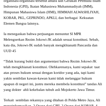
organisasi-organisasi tersebut antara lain Gerakan PPemuda Islam
Indonesia (GPII), Ikatan Mahasiswa Muhammadiyah (IMM),
Himpunan Mahasiswa Islam (HMI), HIMMAH ALWASHLIYAH,
KOBAR, PKL, GEPRINDO, APKLI, dan berbagai Kekuatan
Elemen Bangsa lainnya.
Ia menegaskan bahwa perjuangan menuntut SI MPR
Melengserkan Rezim Jokowi-JK adalah sesuai konstitusi. Sebab,
kata dia, Jokowi-JK sudah banyak mengkhianatti Pancasila dan
UUD 45
“Tidak kurang bukti dan argumentasi bahwa Rezim Jokowi-JK
telah mengkhianati konstitusi. Olehkarenanya, kami sepakat taat
atas proses hukum sesuai dengan koridor yang ada, tapi kami
yakin sembilan kawan-kawan kami tidak melanggar hukum
apapun di negeri ini, justru mereka membela konstitusi” tandas Ali
yang dokter ahli kekebalan tubuh asli Mojokerto Jawa Timur.
Terkait sembilan rekannya yang ditahan di Polda Metro Jaya, Ali
menginformasikan 2 Orang dari GPII, 2 Orang dari KOBAR, 4