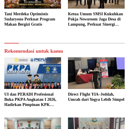
Tani Merdeka Optimistis
Ketua Umum SMSI Kukuhkan
Sudaryono Perkuat Program
Pokja Newsroom Jaga Desa di
Makan Bergizi Gratis
Lampung, Perkuat Sinergi
Kawal Tata Kelola
Pemerintahan Desa
Rekomendasi untuk kamu
UI dan PERADI Profesional
Direct Flight YIA–Jeddah,
Buka PKPA Angkatan I 2026,
Umrah dari Yogya Lebih Simpel
Hadirkan Pimpinan KPK
hingga Wakil Jaksa Agung
sebagai Pengajar