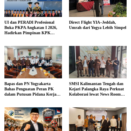
UI dan PERADI Profesional
Direct Flight YIA–Jeddah,
Buka PKPA Angkatan I 2026,
Umrah dari Yogya Lebih Simpel
Hadirkan Pimpinan KPK
hingga Wakil Jaksa Agung
sebagai Pengajar
Bapas dan PN Yogyakarta
SMSI Kalimantan Tengah dan
Bahas Penguatan Peran PK
Kejari Palangka Raya Perkuat
dalam Putusan Pidana Kerja
Kolaborasi lewat News Room
Sosial
Jaga Desa