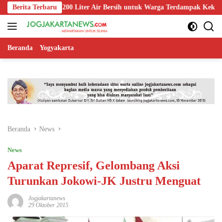
Langsung
lurkan 1.200 Liter Air Bersih untuk Warga Terdampak Kekeringan di Pu
Berita Terbaru
ke
konten
Beranda
Yogyakarta
Beranda
News
News
Aparat Represif, Gelombang Aksi
Turunkan Jokowi-JK Justru Menguat
Jogjakartanews
29 Oktober 2015