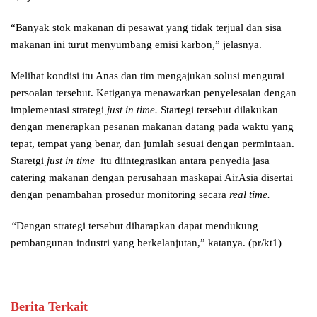
“Banyak stok makanan di pesawat yang tidak terjual dan sisa
makanan ini turut menyumbang emisi karbon,” jelasnya.
Melihat kondisi itu Anas dan tim mengajukan solusi mengurai
persoalan tersebut. Ketiganya menawarkan penyelesaian dengan
implementasi strategi
just in time.
Startegi tersebut dilakukan
dengan menerapkan pesanan makanan datang pada waktu yang
tepat, tempat yang benar, dan jumlah sesuai dengan permintaan.
Staretgi
just in time
itu diintegrasikan antara penyedia jasa
catering makanan dengan perusahaan maskapai AirAsia disertai
dengan penambahan prosedur monitoring secara
real time.
“
Dengan strategi tersebut diharapkan dapat mendukung
pembangunan industri yang berkelanjutan,” katanya. (pr/kt1)
Berita Terkait