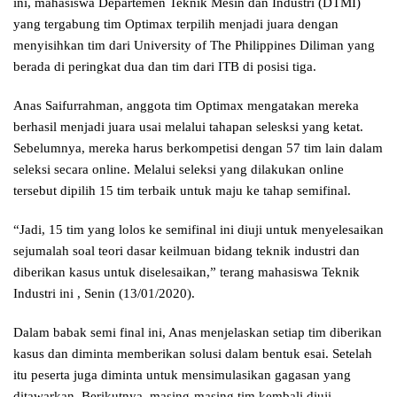
ini, mahasiswa Departemen Teknik Mesin dan Industri (DTMI)
yang tergabung tim Optimax terpilih menjadi juara dengan
menyisihkan tim dari University of The Philippines Diliman yang
berada di peringkat dua dan tim dari ITB di posisi tiga.
Anas Saifurrahman, anggota tim Optimax mengatakan mereka
berhasil menjadi juara usai melalui tahapan selesksi yang ketat.
Sebelumnya, mereka harus berkompetisi dengan 57 tim lain dalam
seleksi secara online. Melalui seleksi yang dilakukan online
tersebut dipilih 15 tim terbaik untuk maju ke tahap semifinal.
“Jadi, 15 tim yang lolos ke semifinal ini diuji untuk menyelesaikan
sejumalah soal teori dasar keilmuan bidang teknik industri dan
diberikan kasus untuk diselesaikan,” terang mahasiswa Teknik
Industri ini , Senin (13/01/2020).
Dalam babak semi final ini, Anas menjelaskan setiap tim diberikan
kasus dan diminta memberikan solusi dalam bentuk esai. Setelah
itu peserta juga diminta untuk mensimulasikan gagasan yang
ditawarkan. Berikutnya, masing-masing tim kembali diuji