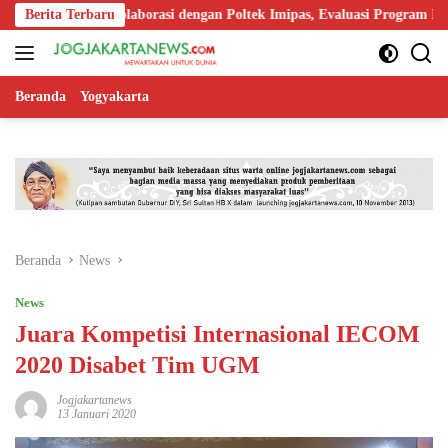
Langsung
Perkuat Kolaborasi dengan Poltek Imipas, Evaluasi Program Magang Ta
Berita Terbaru
ke
konten
Beranda
Yogyakarta
Beranda
News
News
Juara Kompetisi Internasional IECOM
2020 Disabet Tim UGM
Jogjakartanews
13 Januari 2020