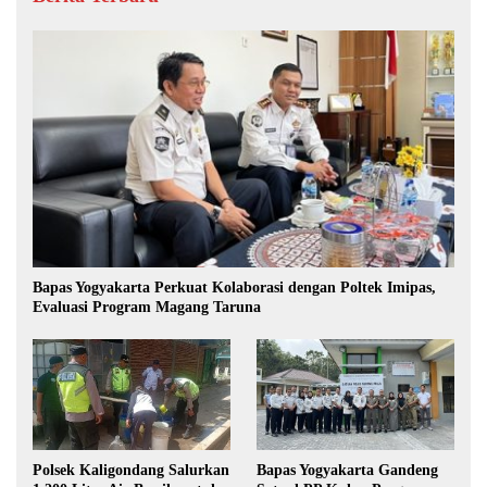
Bapas Yogyakarta Perkuat Kolaborasi dengan Poltek Imipas,
Evaluasi Program Magang Taruna
Polsek Kaligondang Salurkan
Bapas Yogyakarta Gandeng