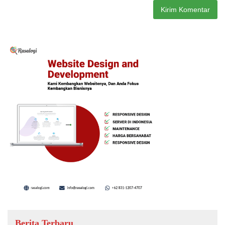
Berita Terbaru