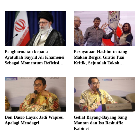
Jabatan Ketua DPD Gerindra
Jawa Tengah Demi Menjaga
Independensi Badan Gizi
Nasional
Penghormatan kepada
Pernyataan Hashim tentang
Ayatullah Sayyid Ali Khamenei
Makan Bergizi Gratis Tuai
Sebagai Momentum Refleksi
Kritik, Sejumlah Tokoh
Kepemimpinan, Kemandirian
FORMAS Ikut Menanggapi
Bangsa, dan Integritas Moral
bagi Indonesia
Don Dasco Layak Jadi Wapres,
Geliat Bayang-Bayang Sang
Apalagi Mendagri
Mantan dan Isu Reshuffle
Kabinet