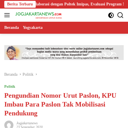
Langsung
rkuat Kolaborasi dengan Poltek Imipas, Evaluasi Program Magang Tarun
Berita Terbaru
ke
konten
Beranda
Yogyakarta
Beranda
Politik
Politik
Pengundian Nomor Urut Paslon, KPU
Imbau Para Paslon Tak Mobilisasi
Pendukung
Jogjakartanews
23 September 2020