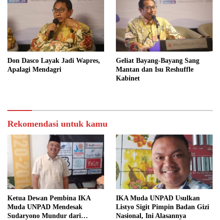
bagi Indonesia
Don Dasco Layak Jadi Wapres,
Geliat Bayang-Bayang Sang
Apalagi Mendagri
Mantan dan Isu Reshuffle
Kabinet
Rekomendasi untuk kamu
Ketua Dewan Pembina IKA
IKA Muda UNPAD Usulkan
Muda UNPAD Mendesak
Listyo Sigit Pimpin Badan Gizi
Sudaryono Mundur dari
Nasional, Ini Alasannya