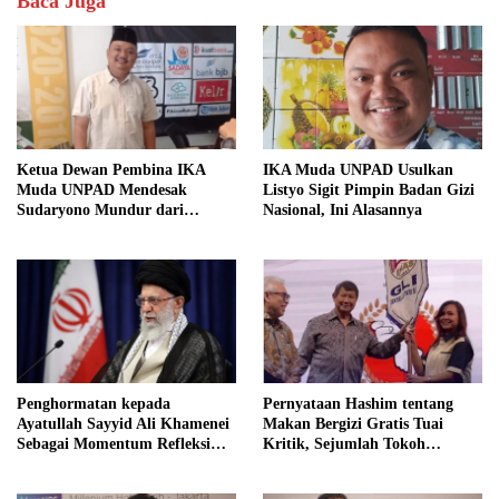
Baca Juga
Ketua Dewan Pembina IKA
IKA Muda UNPAD Usulkan
Muda UNPAD Mendesak
Listyo Sigit Pimpin Badan Gizi
Sudaryono Mundur dari
Nasional, Ini Alasannya
Jabatan Ketua DPD Gerindra
Jawa Tengah Demi Menjaga
Independensi Badan Gizi
Nasional
Penghormatan kepada
Pernyataan Hashim tentang
Ayatullah Sayyid Ali Khamenei
Makan Bergizi Gratis Tuai
Sebagai Momentum Refleksi
Kritik, Sejumlah Tokoh
Kepemimpinan, Kemandirian
FORMAS Ikut Menanggapi
Bangsa, dan Integritas Moral