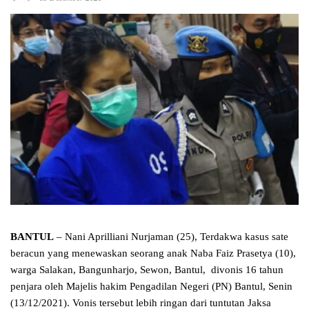
BANTUL
– Nani Aprilliani Nurjaman (25), Terdakwa kasus sate
beracun yang menewaskan seorang anak Naba Faiz Prasetya (10),
warga Salakan, Bangunharjo, Sewon, Bantul, divonis 16 tahun
penjara oleh Majelis hakim Pengadilan Negeri (PN) Bantul, Senin
(13/12/2021). Vonis tersebut lebih ringan dari tuntutan Jaksa