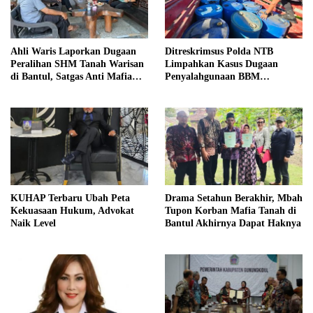
Ahli Waris Laporkan Dugaan
Ditreskrimsus Polda NTB
Peralihan SHM Tanah Warisan
Limpahkan Kasus Dugaan
di Bantul, Satgas Anti Mafia
Penyalahgunaan BBM
Tanah Turun ke Lokasi
Bersubsidi ke Kejaksaan
KUHAP Terbaru Ubah Peta
Drama Setahun Berakhir, Mbah
Kekuasaan Hukum, Advokat
Tupon Korban Mafia Tanah di
Naik Level
Bantul Akhirnya Dapat Haknya