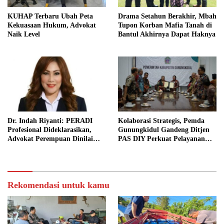
KUHAP Terbaru Ubah Peta
Drama Setahun Berakhir, Mbah
Kekuasaan Hukum, Advokat
Tupon Korban Mafia Tanah di
Naik Level
Bantul Akhirnya Dapat Haknya
Dr. Indah Riyanti: PERADI
Kolaborasi Strategis, Pemda
Profesional Dideklarasikan,
Gunungkidul Gandeng Ditjen
Advokat Perempuan Dinilai
PAS DIY Perkuat Pelayanan
Punya Peran Kunci Menjaga
Publik dan Pemasyarakatan
Integritas Profesi Hukum
Rekomendasi untuk kamu