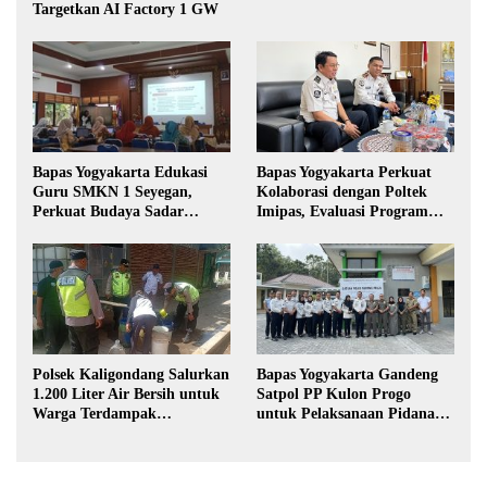
Targetkan AI Factory 1 GW
Bapas Yogyakarta Edukasi
Bapas Yogyakarta Perkuat
Guru SMKN 1 Seyegan,
Kolaborasi dengan Poltek
Perkuat Budaya Sadar
Imipas, Evaluasi Program
Hukum di Sekolah
Magang Taruna
Polsek Kaligondang Salurkan
Bapas Yogyakarta Gandeng
1.200 Liter Air Bersih untuk
Satpol PP Kulon Progo
Warga Terdampak
untuk Pelaksanaan Pidana
Kekeringan di Purbalingga
Kerja Sosial