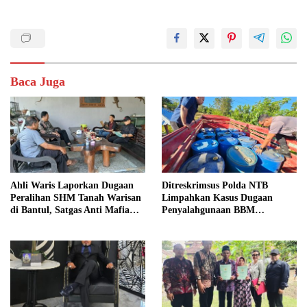
Baca Juga
Ahli Waris Laporkan Dugaan
Ditreskrimsus Polda NTB
Peralihan SHM Tanah Warisan
Limpahkan Kasus Dugaan
di Bantul, Satgas Anti Mafia
Penyalahgunaan BBM
Tanah Turun ke Lokasi
Bersubsidi ke Kejaksaan