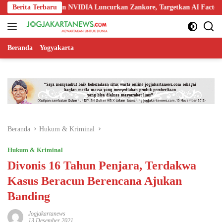
Langsung
 Nokia, dan NVIDIA Luncurkan Zankore, Targetkan AI Factory 1 GW
Berita Terbaru
ke
konten
Beranda
Yogyakarta
Beranda
Hukum & Kriminal
Hukum & Kriminal
Divonis 16 Tahun Penjara, Terdakwa
Kasus Beracun Berencana Ajukan
Banding
Jogjakartanews
13 Desember 2021