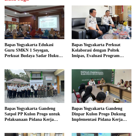
Bapas Yogyakarta Edukasi
Bapas Yogyakarta Perkuat
Guru SMKN 1 Seyegan,
Kolaborasi dengan Poltek
Perkuat Budaya Sadar Hukum
Imipas, Evaluasi Program
di Sekolah
Magang Taruna
Bapas Yogyakarta Gandeng
Bapas Yogyakarta Gandeng
Satpol PP Kulon Progo untuk
Dinpar Kulon Progo Dukung
Pelaksanaan Pidana Kerja
Implementasi Pidana Kerja
Sosial
Sosial dalam KUHP Baru