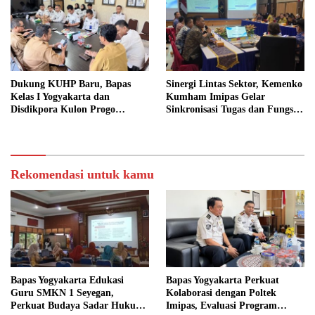
Dukung KUHP Baru, Bapas
Sinergi Lintas Sektor, Kemenko
Kelas I Yogyakarta dan
Kumham Imipas Gelar
Disdikpora Kulon Progo
Sinkronisasi Tugas dan Fungsi
Gandeng Tangan Sediakan
di Yogyakarta
Lokasi Pidana Kerja Sosial
Rekomendasi untuk kamu
Bapas Yogyakarta Edukasi
Bapas Yogyakarta Perkuat
Guru SMKN 1 Seyegan,
Kolaborasi dengan Poltek
Perkuat Budaya Sadar Hukum
Imipas, Evaluasi Program