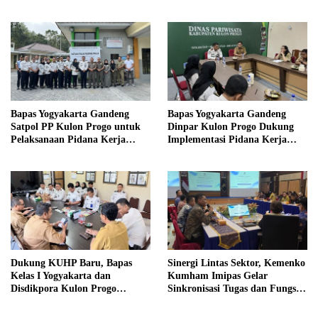
di Sekolah
Magang Taruna
Bapas Yogyakarta Gandeng
Bapas Yogyakarta Gandeng
Satpol PP Kulon Progo untuk
Dinpar Kulon Progo Dukung
Pelaksanaan Pidana Kerja
Implementasi Pidana Kerja
Sosial
Sosial dalam KUHP Baru
Dukung KUHP Baru, Bapas
Sinergi Lintas Sektor, Kemenko
Kelas I Yogyakarta dan
Kumham Imipas Gelar
Disdikpora Kulon Progo
Sinkronisasi Tugas dan Fungsi
Gandeng Tangan Sediakan
di Yogyakarta
Lokasi Pidana Kerja Sosial