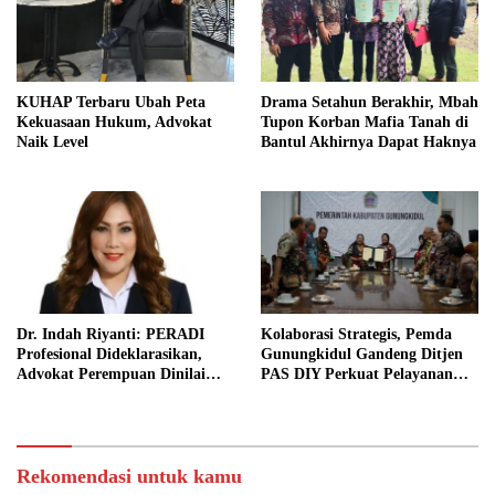
KUHAP Terbaru Ubah Peta
Drama Setahun Berakhir, Mbah
Kekuasaan Hukum, Advokat
Tupon Korban Mafia Tanah di
Naik Level
Bantul Akhirnya Dapat Haknya
Dr. Indah Riyanti: PERADI
Kolaborasi Strategis, Pemda
Profesional Dideklarasikan,
Gunungkidul Gandeng Ditjen
Advokat Perempuan Dinilai
PAS DIY Perkuat Pelayanan
Punya Peran Kunci Menjaga
Publik dan Pemasyarakatan
Integritas Profesi Hukum
Rekomendasi untuk kamu