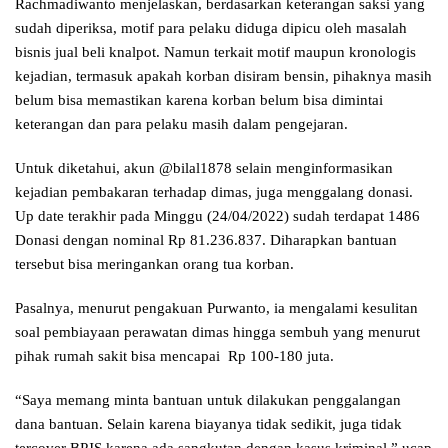
Rachmadiwanto menjelaskan, berdasarkan keterangan saksi yang
sudah diperiksa, motif para pelaku diduga dipicu oleh masalah
bisnis jual beli knalpot. Namun terkait motif maupun kronologis
kejadian, termasuk apakah korban disiram bensin, pihaknya masih
belum bisa memastikan karena korban belum bisa dimintai
keterangan dan para pelaku masih dalam pengejaran.
Untuk diketahui, akun @bilal1878 selain menginformasikan
kejadian pembakaran terhadap dimas, juga menggalang donasi.
Up date terakhir pada Minggu (24/04/2022) sudah terdapat 1486
Donasi dengan nominal Rp 81.236.837. Diharapkan bantuan
tersebut bisa meringankan orang tua korban.
Pasalnya, menurut pengakuan Purwanto, ia mengalami kesulitan
soal pembiayaan perawatan dimas hingga sembuh yang menurut
pihak rumah sakit bisa mencapai Rp 100-180 juta.
“Saya memang minta bantuan untuk dilakukan penggalangan
dana bantuan. Selain karena biayanya tidak sedikit, juga tidak
tercover BPJS karena ada sangkutan dengan kasus kriminal,” ucap