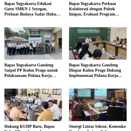
Bapas Yogyakarta Edukasi
Bapas Yogyakarta Perkuat
Guru SMKN 1 Seyegan,
Kolaborasi dengan Poltek
Perkuat Budaya Sadar Hukum
Imipas, Evaluasi Program
di Sekolah
Magang Taruna
Bapas Yogyakarta Gandeng
Bapas Yogyakarta Gandeng
Satpol PP Kulon Progo untuk
Dinpar Kulon Progo Dukung
Pelaksanaan Pidana Kerja
Implementasi Pidana Kerja
Sosial
Sosial dalam KUHP Baru
Dukung KUHP Baru, Bapas
Sinergi Lintas Sektor, Kemenko