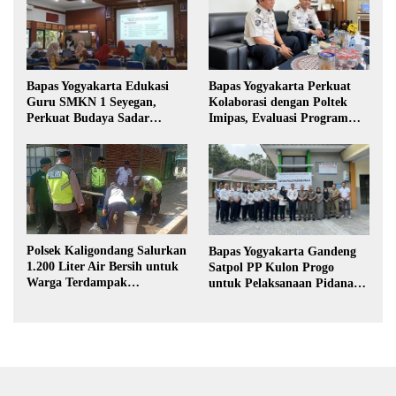
Bapas Yogyakarta Edukasi
Bapas Yogyakarta Perkuat
Guru SMKN 1 Seyegan,
Kolaborasi dengan Poltek
Perkuat Budaya Sadar
Imipas, Evaluasi Program
Hukum di Sekolah
Magang Taruna
Polsek Kaligondang Salurkan
Bapas Yogyakarta Gandeng
1.200 Liter Air Bersih untuk
Satpol PP Kulon Progo
Warga Terdampak
untuk Pelaksanaan Pidana
Kekeringan di Purbalingga
Kerja Sosial