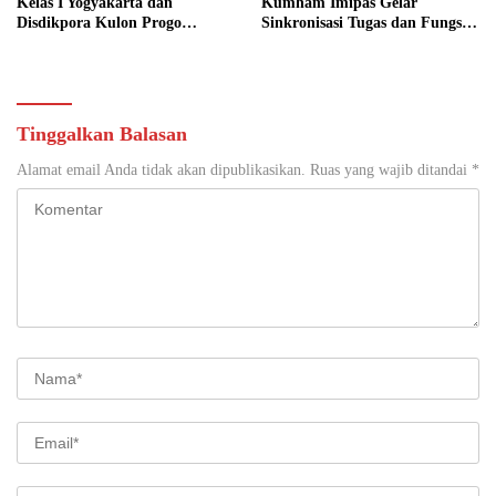
Kelas I Yogyakarta dan
Kumham Imipas Gelar
Disdikpora Kulon Progo
Sinkronisasi Tugas dan Fungsi
Gandeng Tangan Sediakan
di Yogyakarta
Lokasi Pidana Kerja Sosial
Tinggalkan Balasan
Alamat email Anda tidak akan dipublikasikan.
Ruas yang wajib ditandai
*