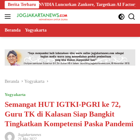
Langsung
kia, dan NVIDIA Luncurkan Zankore, Targetkan AI Factory 1 GW
Berita Terbaru
ke
konten
Beranda
Yogyakarta
Beranda
Yogyakarta
Yogyakarta
Semangat HUT IGTKI-PGRI ke 72,
Guru TK di Kalasan Siap Bangkit
Tingkatkan Kompetensi Paska Pandemi
Jogjakartanews
21 Mei 2022