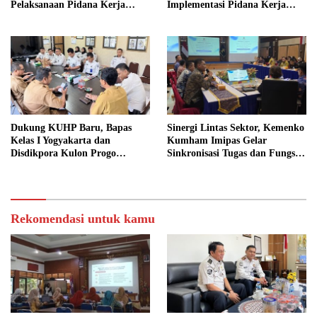
Pelaksanaan Pidana Kerja
Implementasi Pidana Kerja
Sosial
Sosial dalam KUHP Baru
Dukung KUHP Baru, Bapas
Sinergi Lintas Sektor, Kemenko
Kelas I Yogyakarta dan
Kumham Imipas Gelar
Disdikpora Kulon Progo
Sinkronisasi Tugas dan Fungsi
Gandeng Tangan Sediakan
di Yogyakarta
Lokasi Pidana Kerja Sosial
Rekomendasi untuk kamu