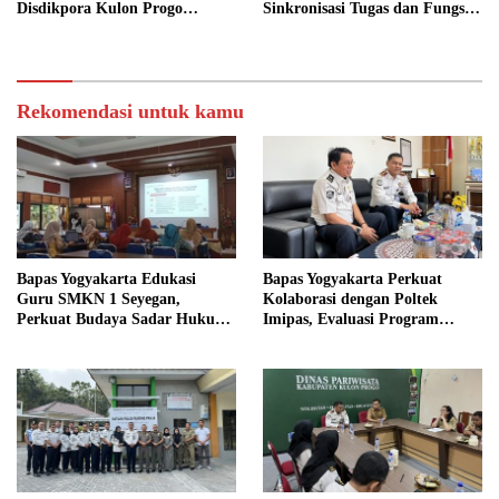
Disdikpora Kulon Progo
Sinkronisasi Tugas dan Fungsi
Gandeng Tangan Sediakan
di Yogyakarta
Lokasi Pidana Kerja Sosial
Rekomendasi untuk kamu
Bapas Yogyakarta Edukasi
Bapas Yogyakarta Perkuat
Guru SMKN 1 Seyegan,
Kolaborasi dengan Poltek
Perkuat Budaya Sadar Hukum
Imipas, Evaluasi Program
di Sekolah
Magang Taruna