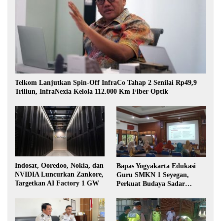
Telkom Lanjutkan Spin-Off InfraCo Tahap 2 Senilai Rp49,9
Triliun, InfraNexia Kelola 112.000 Km Fiber Optik
Indosat, Ooredoo, Nokia, dan
Bapas Yogyakarta Edukasi
NVIDIA Luncurkan Zankore,
Guru SMKN 1 Seyegan,
Targetkan AI Factory 1 GW
Perkuat Budaya Sadar
Hukum di Sekolah