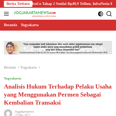
Langsung
n-Off InfraCo Tahap 2 Senilai Rp49,9 Triliun, InfraNexia Kelola 112.00
Berita Terbaru
ke
konten
Beranda
Yogyakarta
Beranda
Yogyakarta
Yogyakarta
Analisis Hukum Terhadap Pelaku Usaha
yang Menggunakan Permen Sebagai
Kembalian Transaksi
Jogjakartanews
25 Mei 2022