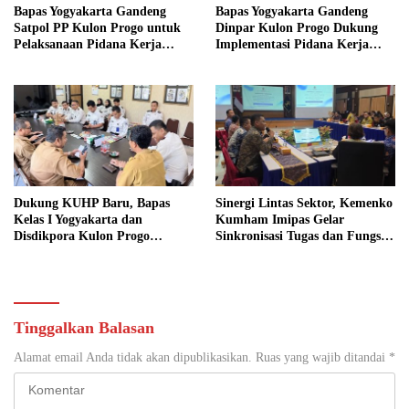
Bapas Yogyakarta Gandeng
Bapas Yogyakarta Gandeng
Satpol PP Kulon Progo untuk
Dinpar Kulon Progo Dukung
Pelaksanaan Pidana Kerja
Implementasi Pidana Kerja
Sosial
Sosial dalam KUHP Baru
Dukung KUHP Baru, Bapas
Sinergi Lintas Sektor, Kemenko
Kelas I Yogyakarta dan
Kumham Imipas Gelar
Disdikpora Kulon Progo
Sinkronisasi Tugas dan Fungsi
Gandeng Tangan Sediakan
di Yogyakarta
Lokasi Pidana Kerja Sosial
Tinggalkan Balasan
Alamat email Anda tidak akan dipublikasikan.
Ruas yang wajib ditandai
*