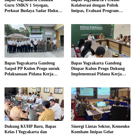
Guru SMKN 1 Seyegan,
Kolaborasi dengan Poltek
Perkuat Budaya Sadar Hukum
Imipas, Evaluasi Program
di Sekolah
Magang Taruna
Bapas Yogyakarta Gandeng
Bapas Yogyakarta Gandeng
Satpol PP Kulon Progo untuk
Dinpar Kulon Progo Dukung
Pelaksanaan Pidana Kerja
Implementasi Pidana Kerja
Sosial
Sosial dalam KUHP Baru
Dukung KUHP Baru, Bapas
Sinergi Lintas Sektor, Kemenko
Kelas I Yogyakarta dan
Kumham Imipas Gelar