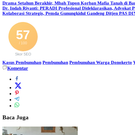
Drama Setahun Berakhir, Mbah Tupon Korban Mafia Tanah di Ba
Dr. Indah Riyanti: PERADI Profesional Dideklarasikan, Advokat 
Kolaborasi Strategis, Pemda Gunungkidul Gandeng Ditjen PAS DI
57
/ 100
Skor SEO
Kasus Pembunuhan
Pembunuhan
Pembunuhan Warga Donokerto
Komentar
Baca Juga