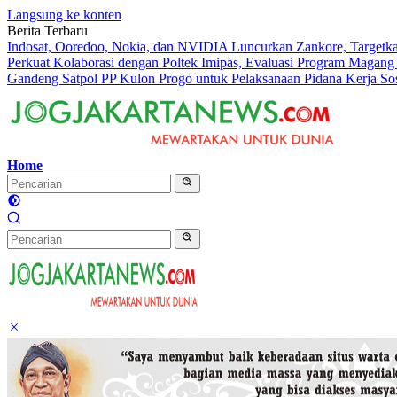
Langsung ke konten
Berita Terbaru
Indosat, Ooredoo, Nokia, dan NVIDIA Luncurkan Zankore, Targetk
Perkuat Kolaborasi dengan Poltek Imipas, Evaluasi Program Magang
Gandeng Satpol PP Kulon Progo untuk Pelaksanaan Pidana Kerja Sos
Home