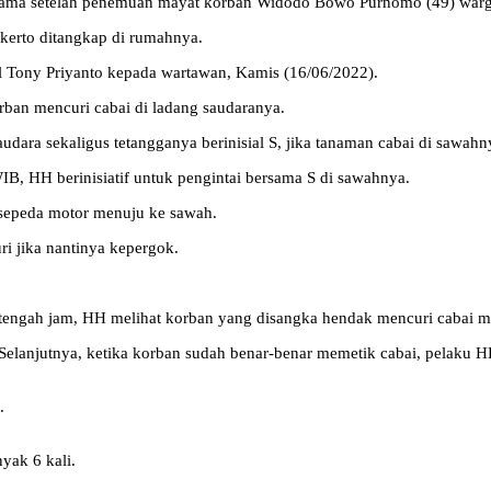
ak lama setelah penemuan mayat korban Widodo Bowo Purnomo (49) wa
kerto ditangkap di rumahnya.
 Tony Priyanto kepada wartawan, Kamis (16/06/2022).
ban mencuri cabai di ladang saudaranya.
dara sekaligus tetangganya berinisial S, jika tanaman cabai di sawahny
IB, HH berinisiatif untuk pengintai bersama S di sawahnya.
sepeda motor menuju ke sawah.
ri jika nantinya kepergok.
engah jam, HH melihat korban yang disangka hendak mencuri cabai mas
Selanjutnya, ketika korban sudah benar-benar memetik cabai, pelaku 
.
yak 6 kali.