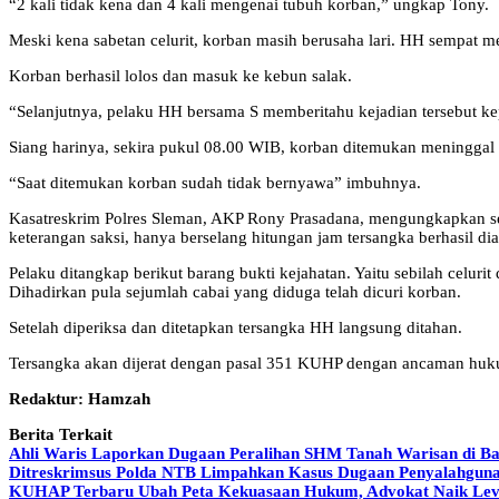
“2 kali tidak kena dan 4 kali mengenai tubuh korban,” ungkap Tony.
Meski kena sabetan celurit, korban masih berusaha lari. HH sempat 
Korban berhasil lolos dan masuk ke kebun salak.
“Selanjutnya, pelaku HH bersama S memberitahu kejadian tersebut k
Siang harinya, sekira pukul 08.00 WIB, korban ditemukan meninggal 
“Saat ditemukan korban sudah tidak bernyawa” imbuhnya.
Kasatreskrim Polres Sleman, AKP Rony Prasadana, mengungkapkan set
keterangan saksi, hanya berselang hitungan jam tersangka berhasil 
Pelaku ditangkap berikut barang bukti kejahatan. Yaitu sebilah celur
Dihadirkan pula sejumlah cabai yang diduga telah dicuri korban.
Setelah diperiksa dan ditetapkan tersangka HH langsung ditahan.
Tersangka akan dijerat dengan pasal 351 KUHP dengan ancaman huk
Redaktur: Hamzah
Berita Terkait
Ahli Waris Laporkan Dugaan Peralihan SHM Tanah Warisan di Ban
Ditreskrimsus Polda NTB Limpahkan Kasus Dugaan Penyalahguna
KUHAP Terbaru Ubah Peta Kekuasaan Hukum, Advokat Naik Lev