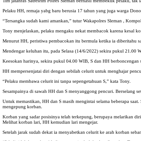
Tim jatanras Satresrim Polres Sleman berhasil membekuk pelaku, t
Pelaku HH, remaja yabg baru berusia 17 tahun yang juga warga Dono
“Tersangka sudah kami amankan,” tutur Wakapolres Sleman , Kompol
Tony menjelaskan, pelaku mengaku nekat membacok karena kesal kor
Menurut HH, peristiwa pembacokan itu bermula ketika ia diberitahu sau
Mendengar keluhan itu, pada Selasa (14/6/2022) sekira pukul 21.00 W
Keesokan harinya, sekira pukul 04.00 WIB, S dan HH berboncengan 
HH mempersenjatai diri dengan sebilah celurit untuk menghajar pencu
“Pelaku membawa celurit ini tanpa sepengetahuan S,” kata Tony.
Sesampainya di sawah HH dan S menyanggong pencuri. Berselang set
Untuk memastikan, HH dan S masih mengintai selama beberapa saat. 
mengepung korban.
Korban yang sadar posisinya telah terkepung, berupaya melarikan diri
Melihat korban lari, HH kemudian lari mengejar.
Setelah jarak sudah dekat ia menyabetkan celurit ke arah korban seban