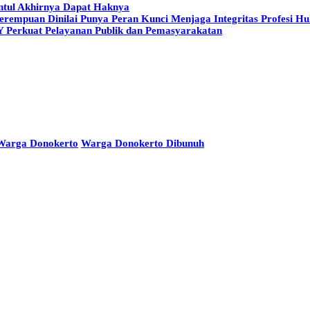
ntul Akhirnya Dapat Haknya
Perempuan Dinilai Punya Peran Kunci Menjaga Integritas Profesi H
Y Perkuat Pelayanan Publik dan Pemasyarakatan
Warga Donokerto
Warga Donokerto Dibunuh