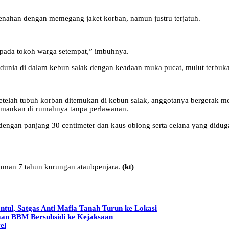
menahan dengan memegang jaket korban, namun justru terjatuh.
epada tokoh warga setempat,” imbuhnya.
dunia di dalam kebun salak dengan keadaan muka pucat, mulut terbuka
elah tubuh korban ditemukan di kebun salak, anggotanya bergerak me
diamankan di rumahnya tanpa perlawanan.
it dengan panjang 30 centimeter dan kaus oblong serta celana yang didu
uman 7 tahun kurungan ataubpenjara.
(kt)
tul, Satgas Anti Mafia Tanah Turun ke Lokasi
an BBM Bersubsidi ke Kejaksaan
el