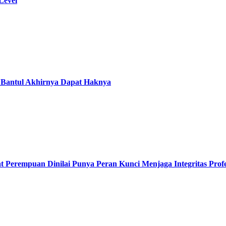
Level
 Bantul Akhirnya Dapat Haknya
at Perempuan Dinilai Punya Peran Kunci Menjaga Integritas Pro