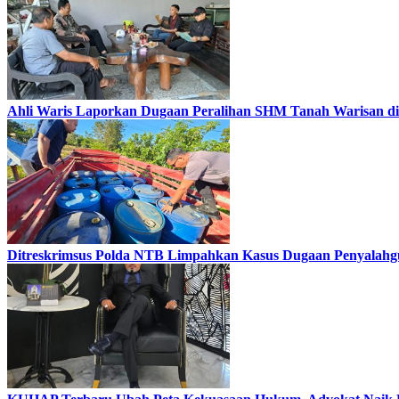
Ahli Waris Laporkan Dugaan Peralihan SHM Tanah Warisan di 
Ditreskrimsus Polda NTB Limpahkan Kasus Dugaan Penyalahg