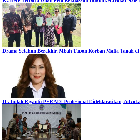
KUHAP Terbaru Ubah Peta Kekuasaan Hukum, Advokat Naik 
Drama Setahun Berakhir, Mbah Tupon Korban Mafia Tanah di
Dr. Indah Riyanti: PERADI Profesional Dideklarasikan, Advok