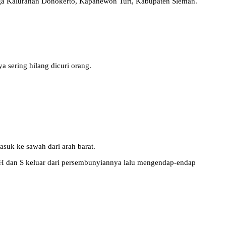
rga Kalurahan Donokerto, Kapanewon Turi, Kabupaten Sleman.
a sering hilang dicuri orang.
uk ke sawah dari arah barat.
HH dan S keluar dari persembunyiannya lalu mengendap-endap