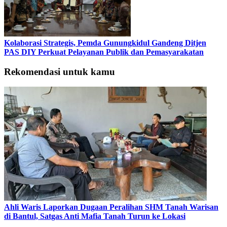
Kolaborasi Strategis, Pemda Gunungkidul Gandeng Ditjen
PAS DIY Perkuat Pelayanan Publik dan Pemasyarakatan
Rekomendasi untuk kamu
Ahli Waris Laporkan Dugaan Peralihan SHM Tanah Warisan
di Bantul, Satgas Anti Mafia Tanah Turun ke Lokasi