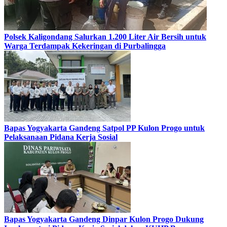
Polsek Kaligondang Salurkan 1.200 Liter Air Bersih untuk
Warga Terdampak Kekeringan di Purbalingga
Bapas Yogyakarta Gandeng Satpol PP Kulon Progo untuk
Pelaksanaan Pidana Kerja Sosial
Bapas Yogyakarta Gandeng Dinpar Kulon Progo Dukung