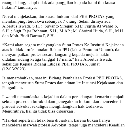
ruang sidang, tetapi tidak ada panggilan kepada kami tim kuasa
hukum” tandasnya.
Noval menjelaskan, tim kuasa hukum dari PBH PROTAS yang
mendampingi terdakwa sebanyak 7 orang. Selain dirinya ada
Albertus Iswadi, S.H. ; Suyanto Siregar, S.H.; Fiqrila Al Wahid S,
S.H. ; Sigit Fajar Rohman, S.H., M.AP ; M. Choirul Huda, S.H., M.H.
dan Moh. Budi Darma P, S.H.
“Kami akan segera melayangkan Surat Protes Ke Institusi Kejaksaan
atas ketidak profesionalan Rekan JPU (Jaksa Penuntut Umum), dan
menyampaikan protes secara langsung kepada mejelis hakim
didalam sidang ketiga tanggal 17 nanti,” kata Albertus Iswadi,
sekaligus Kepala Bidang Litigasi PBH PROTAS, Jumat
(12/05/2023).
Ia menambahkan, saat ini Bidang Pembelaan Profesi PBH PROTAS,
tengah menyusun Surat Protes dan aduan ke Institusi Kejaksaan dan
Pengadilan.
Iswandi menandaskan, kejadian dalam persidangan kemarin menjadi
sebuah preseden buruk dalam penegakkan hukum dan mencederai
provesi advokat sekaligus menghilangkan hak terdakwa.
Menurutnya, hal itu tidak bisa dibiarkan .
“Hal-hal seperti ini tidak bisa dibiarkan, karena bukan hanya
menciderai marwah ptofesi Advokat, tetapi juga menciderai Keadilan