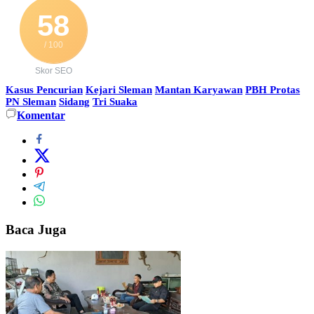
58
/ 100
Skor SEO
Kasus Pencurian
Kejari Sleman
Mantan Karyawan
PBH Protas
PN Sleman
Sidang
Tri Suaka
Komentar
Baca Juga