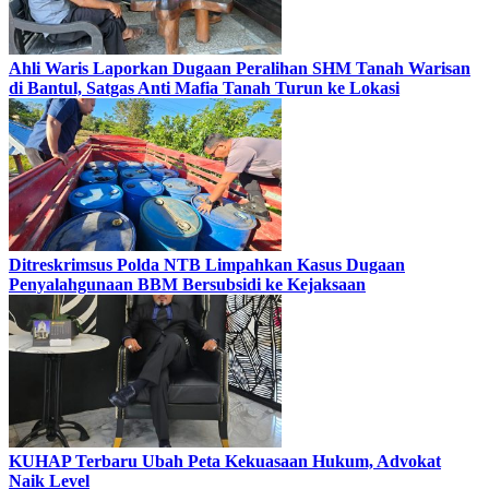
Ahli Waris Laporkan Dugaan Peralihan SHM Tanah Warisan
di Bantul, Satgas Anti Mafia Tanah Turun ke Lokasi
Ditreskrimsus Polda NTB Limpahkan Kasus Dugaan
Penyalahgunaan BBM Bersubsidi ke Kejaksaan
KUHAP Terbaru Ubah Peta Kekuasaan Hukum, Advokat
Naik Level