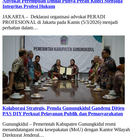
Advokat Perempuan Dinilai Punya Peran Kunci Menjaga
Integritas Profesi Hukum
JAKARTA – Deklarasi organisasi advokat PERADI
PROFESIONAL di Jakarta pada Kamis (5/3/2026) menjadi
perhatian dalam…
Kolaborasi Strategis, Pemda Gunungkidul Gandeng Ditjen
PAS DIY Perkuat Pelayanan Publik dan Pemasyarakatan
Gunungkidul – Pemerintah Kabupaten Gunungkidul resmi
menandatangani nota kesepakatan (MoU) dengan Kantor Wilayah
Direktorat Jenderal…