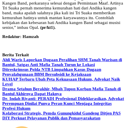
Kangen Band, perkaranya selesai dengan Permintaan Maaf. Artinya
Tri Suaka pernah menerima kemurahan hati dari Andika kangen
band, maka apalah salahnya jika kali ini Tri Suaka memberikan
kemurahan hatinya untuk mantan karyawannya itu. Contohlah
kebijakan dan kebesaran hati Andika kangen Band sebagai musisi
senior,” imbau Opal.
(pr/kt1).
Redaktur: Hamzah
Berita Terkait
Ahli Waris Laporkan Dugaan Peralihan SHM Tanah Warisan di
Bantul, Satgas Anti Mafia Tanah Turun ke Lokasi
Ditreskrimsus Polda NTB Limpahkan Kasus Dugaan
Penyalahgunaan BBM Bersubsidi ke Kejaksaan
KUHAP Terbaru Ubah Peta Kekuasaan Hukum, Advokat Naik
Level
Drama Setahun Berakhir, Mbah Tupon Korban Mafia Tanah di
Bantul Akhirnya Dapat Haknya
Dr. Indah Riyanti: PERADI Profesional Dideklarasikan, Advokat
Perempuan Dinilai Punya Peran Kunci Menjaga Integritas
Profesi Hukum
Kolaborasi Strategis, Pemda Gunungkidul Gandeng Ditjen PAS
DIY Perkuat Pelayanan Publik dan Pemasyarakatan