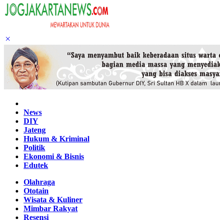
Home
News
DIY
Jateng
Hukum & Kriminal
Politik
Ekonomi & Bisnis
Edutek
Olahraga
Ototain
Wisata & Kuliner
Mimbar Rakyat
Resensi