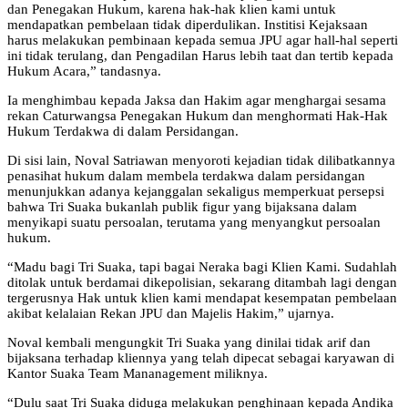
dan Penegakan Hukum, karena hak-hak klien kami untuk
mendapatkan pembelaan tidak diperdulikan. Institisi Kejaksaan
harus melakukan pembinaan kepada semua JPU agar hall-hal seperti
ini tidak terulang, dan Pengadilan Harus lebih taat dan tertib kepada
Hukum Acara,” tandasnya.
Ia menghimbau kepada Jaksa dan Hakim agar menghargai sesama
rekan Caturwangsa Penegakan Hukum dan menghormati Hak-Hak
Hukum Terdakwa di dalam Persidangan.
Di sisi lain, Noval Satriawan menyoroti kejadian tidak dilibatkannya
penasihat hukum dalam membela terdakwa dalam persidangan
menunjukkan adanya kejanggalan sekaligus memperkuat persepsi
bahwa Tri Suaka bukanlah publik figur yang bijaksana dalam
menyikapi suatu persoalan, terutama yang menyangkut persoalan
hukum.
“Madu bagi Tri Suaka, tapi bagai Neraka bagi Klien Kami. Sudahlah
ditolak untuk berdamai dikepolisian, sekarang ditambah lagi dengan
tergerusnya Hak untuk klien kami mendapat kesempatan pembelaan
akibat kelalaian Rekan JPU dan Majelis Hakim,” ujarnya.
Noval kembali mengungkit Tri Suaka yang dinilai tidak arif dan
bijaksana terhadap kliennya yang telah dipecat sebagai karyawan di
Kantor Suaka Team Mananagement miliknya.
“Dulu saat Tri Suaka diduga melakukan penghinaan kepada Andika