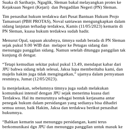
Suaka di Sariharjo, Ngaglik, Sleman bakal melayangkan protes ke
Kejaksaan Negeri (Kejari) dan Pengadilan Negeri (PN) Sleman.
Tim penasihat hukum terdakwa dari Pusat Bantuan Hukum Projo
Tamansari (PBH PROTAS), Noval satriawan mengungkapkan dalam
sidang lanjutan terhadap terdakwa, Kamis (11/05/2023) kemarin di
PN Sleman, kuasa hukum terdakwa sudah hadir.
Menurut Opal, sapaan akrabnya, timnya sudah berada di PN Sleman
sejak pukul 9.00 WIB dan melapor ke Petugas sidang dan
menunggu panggilan sidang. Namun setelah ditunggu panggilan tak
kunjung di dengar.
“Tetapi kemudian sekitar pukul pukul 13.49, mendapat kabar dari
JPU bahwa sidang telah selesai, Jaksa lupa memberitahu kami, dan
majelis hakim juga tidak mengingatkan,” ujarnya dalam pernyataan
resminya, Jumat (12/05/2023).
Ia menjelaskan, sebelumnya timnya juga sudah melakukan
komunikasi intensif dengan JPU sejak menerima kuasa dari
Terdakwa. Hal itu menurutnya sebagai bentuk kerjasama antar
penegak hukum dalam persidangan yang sedianya bisa dihadiri
semua unsur, baik Hakim, Jaksa dan terdakwa berikut penasihat
hukumnya.
“Bahkan kemarin saat menunggu persidangan, kami terus
berkomunikasi dgn JPU dan menunggu panggilan untuk masuk ke