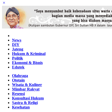
Home
News
DIY
Jateng
Hukum & Kriminal
Politik
Ekonomi & Bisnis
Edutek
Olahraga
Ototain
Wisata & Kuliner
Mimbar Rakyat
Resensi
Konsultasi Hukum
Sastra & Religi
Kesehatan