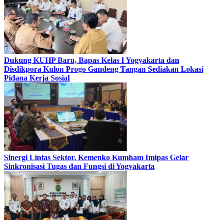
Dukung KUHP Baru, Bapas Kelas I Yogyakarta dan
Disdikpora Kulon Progo Gandeng Tangan Sediakan Lokasi
Pidana Kerja Sosial
Sinergi Lintas Sektor, Kemenko Kumham Imipas Gelar
Sinkronisasi Tugas dan Fungsi di Yogyakarta