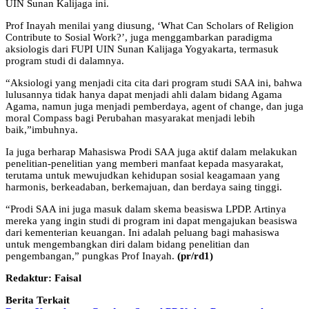
UIN Sunan Kalijaga ini.
Prof Inayah menilai yang diusung, ‘What Can Scholars of Religion
Contribute to Sosial Work?’, juga menggambarkan paradigma
aksiologis dari FUPI UIN Sunan Kalijaga Yogyakarta, termasuk
program studi di dalamnya.
“Aksiologi yang menjadi cita cita dari program studi SAA ini, bahwa
lulusannya tidak hanya dapat menjadi ahli dalam bidang Agama
Agama, namun juga menjadi pemberdaya, agent of change, dan juga
moral Compass bagi Perubahan masyarakat menjadi lebih
baik,”imbuhnya.
Ia juga berharap Mahasiswa Prodi SAA juga aktif dalam melakukan
penelitian-penelitian yang memberi manfaat kepada masyarakat,
terutama untuk mewujudkan kehidupan sosial keagamaan yang
harmonis, berkeadaban, berkemajuan, dan berdaya saing tinggi.
“Prodi SAA ini juga masuk dalam skema beasiswa LPDP. Artinya
mereka yang ingin studi di program ini dapat mengajukan beasiswa
dari kementerian keuangan. Ini adalah peluang bagi mahasiswa
untuk mengembangkan diri dalam bidang penelitian dan
pengembangan,” pungkas Prof Inayah.
(pr/rd1)
Redaktur: Faisal
Berita Terkait