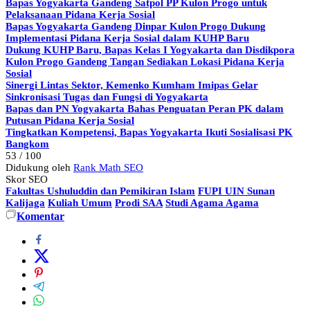
Bapas Yogyakarta Gandeng Satpol PP Kulon Progo untuk
Pelaksanaan Pidana Kerja Sosial
Bapas Yogyakarta Gandeng Dinpar Kulon Progo Dukung
Implementasi Pidana Kerja Sosial dalam KUHP Baru
Dukung KUHP Baru, Bapas Kelas I Yogyakarta dan Disdikpora
Kulon Progo Gandeng Tangan Sediakan Lokasi Pidana Kerja
Sosial
Sinergi Lintas Sektor, Kemenko Kumham Imipas Gelar
Sinkronisasi Tugas dan Fungsi di Yogyakarta
Bapas dan PN Yogyakarta Bahas Penguatan Peran PK dalam
Putusan Pidana Kerja Sosial
Tingkatkan Kompetensi, Bapas Yogyakarta Ikuti Sosialisasi PK
Bangkom
53
/ 100
Didukung oleh
Rank Math SEO
Skor SEO
Fakultas Ushuluddin dan Pemikiran Islam
FUPI UIN Sunan
Kalijaga
Kuliah Umum
Prodi SAA
Studi Agama Agama
Komentar