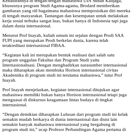
Kehadirannya di tengah-tengah mahasiswa UIN Sunan Kalijaga,
khususnya program Studi Agama-agama, Brodard memberikan
gambaran yang riil bagaimana mahasiswa memposisikan diri mereka
di tengah masyarakat. Tantangan dan kesempatan untuk melakukan
kerja sosial terbuka sangat luas, bukan hanya di Indonesia tapi juga
dalam dunia internasional.
Menurut Prof Inayah, kuliah umum ini sejalan dengan Prodi SAA
FUPI yang merupakan Prodi berkelas dunia, karena telah
terakreditasi internasional FIBAA.
“Kegiatan kali ini merupakan bentuk realisasi dari salah satu
program unggulan Fakultas dan Program Studi yaitu
Internasionalisasi. Dengan menghadirkan narasumber internasional
maka diharapkan akan membuka Horison internasional civitas
Akademika di program studi ini terutama mahasiswa,” tutur Prof
Inayah.
Prof Inayah menjelaskan, kegiatan internasional ditujukan agar
mahasiswa memiliki bukan hanya Horison internasional tetapi juga
menguasai di diskursus keagamaan lintas budaya di tingkat
internasional.
“Dengan demikian diharapkan Lulusan dari program studi ini kelak
semakin mudah berkarya di dunia internasional dan disisi lain
semakin banyak mahasiswa internasional yang bergabung di
program studi ini,” ucap Profesor Perbandingan Agama pertama di