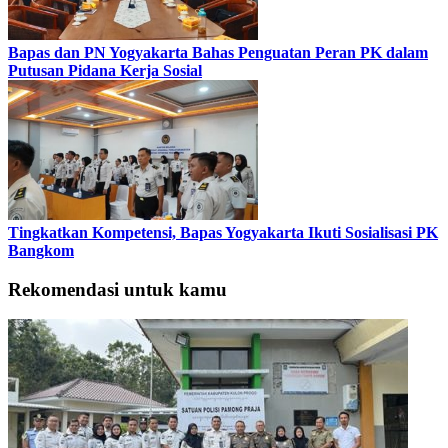
Bapas dan PN Yogyakarta Bahas Penguatan Peran PK dalam
Putusan Pidana Kerja Sosial
Tingkatkan Kompetensi, Bapas Yogyakarta Ikuti Sosialisasi PK
Bangkom
Rekomendasi untuk kamu