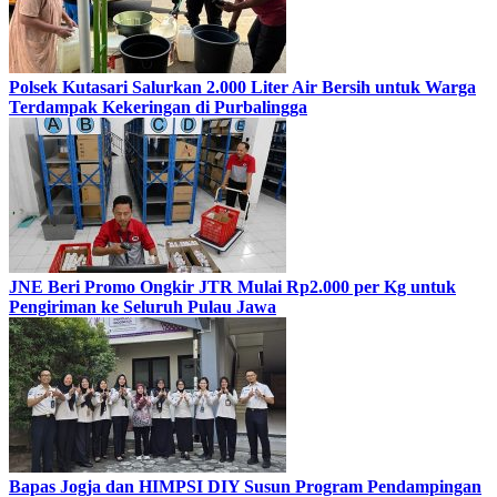
Polsek Kutasari Salurkan 2.000 Liter Air Bersih untuk Warga
Terdampak Kekeringan di Purbalingga
JNE Beri Promo Ongkir JTR Mulai Rp2.000 per Kg untuk
Pengiriman ke Seluruh Pulau Jawa
Bapas Jogja dan HIMPSI DIY Susun Program Pendampingan