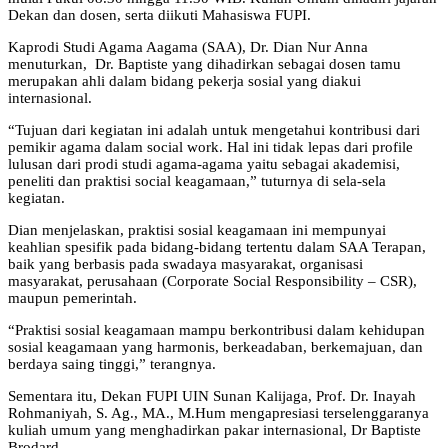
Dekan dan dosen, serta diikuti Mahasiswa FUPI.
Kaprodi Studi Agama Aagama (SAA), Dr. Dian Nur Anna
menuturkan, Dr. Baptiste yang dihadirkan sebagai dosen tamu
merupakan ahli dalam bidang pekerja sosial yang diakui
internasional.
“Tujuan dari kegiatan ini adalah untuk mengetahui kontribusi dari
pemikir agama dalam social work. Hal ini tidak lepas dari profile
lulusan dari prodi studi agama-agama yaitu sebagai akademisi,
peneliti dan praktisi social keagamaan,” tuturnya di sela-sela
kegiatan.
Dian menjelaskan, praktisi sosial keagamaan ini mempunyai
keahlian spesifik pada bidang-bidang tertentu dalam SAA Terapan,
baik yang berbasis pada swadaya masyarakat, organisasi
masyarakat, perusahaan (Corporate Social Responsibility – CSR),
maupun pemerintah.
“Praktisi sosial keagamaan mampu berkontribusi dalam kehidupan
sosial keagamaan yang harmonis, berkeadaban, berkemajuan, dan
berdaya saing tinggi,” terangnya.
Sementara itu, Dekan FUPI UIN Sunan Kalijaga, Prof. Dr. Inayah
Rohmaniyah, S. Ag., MA., M.Hum mengapresiasi terselenggaranya
kuliah umum yang menghadirkan pakar internasional, Dr Baptiste
Brodard.