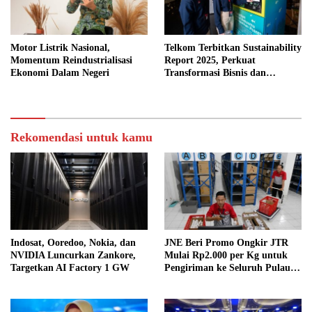
Motor Listrik Nasional,
Telkom Terbitkan Sustainability
Momentum Reindustrialisasi
Report 2025, Perkuat
Ekonomi Dalam Negeri
Transformasi Bisnis dan
Komitmen ESG
Rekomendasi untuk kamu
Indosat, Ooredoo, Nokia, dan
JNE Beri Promo Ongkir JTR
NVIDIA Luncurkan Zankore,
Mulai Rp2.000 per Kg untuk
Targetkan AI Factory 1 GW
Pengiriman ke Seluruh Pulau
Jawa