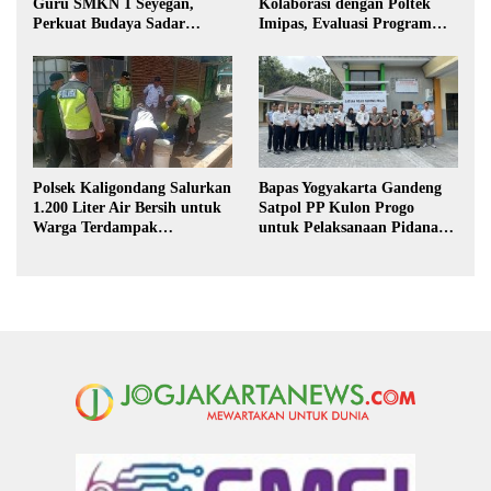
Guru SMKN 1 Seyegan,
Kolaborasi dengan Poltek
Perkuat Budaya Sadar
Imipas, Evaluasi Program
Hukum di Sekolah
Magang Taruna
Polsek Kaligondang Salurkan
Bapas Yogyakarta Gandeng
1.200 Liter Air Bersih untuk
Satpol PP Kulon Progo
Warga Terdampak
untuk Pelaksanaan Pidana
Kekeringan di Purbalingga
Kerja Sosial