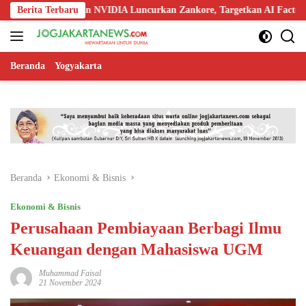
Langsung
 Nokia, dan NVIDIA Luncurkan Zankore, Targetkan AI Factory 1 GW
Berita Terbaru
ke
konten
Beranda
Yogyakarta
Beranda
Ekonomi & Bisnis
Ekonomi & Bisnis
Perusahaan Pembiayaan Berbagi Ilmu
Keuangan dengan Mahasiswa UGM
Muhammad Faisal
21 November 2024