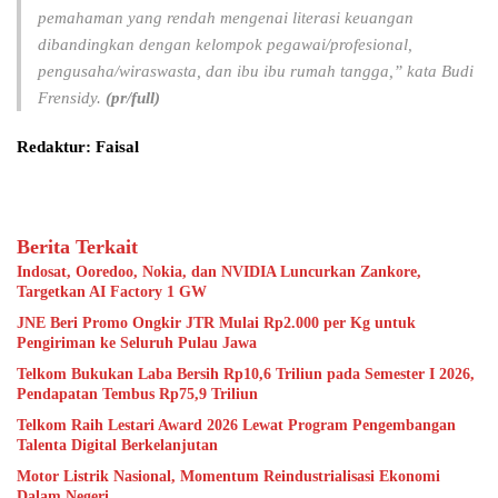
pemahaman yang rendah mengenai literasi keuangan
dibandingkan dengan kelompok pegawai/profesional,
pengusaha/wiraswasta, dan ibu ibu rumah tangga,” kata Budi
Frensidy.
(pr/full)
Redaktur: Faisal
Berita Terkait
Indosat, Ooredoo, Nokia, dan NVIDIA Luncurkan Zankore,
Targetkan AI Factory 1 GW
JNE Beri Promo Ongkir JTR Mulai Rp2.000 per Kg untuk
Pengiriman ke Seluruh Pulau Jawa
Telkom Bukukan Laba Bersih Rp10,6 Triliun pada Semester I 2026,
Pendapatan Tembus Rp75,9 Triliun
Telkom Raih Lestari Award 2026 Lewat Program Pengembangan
Talenta Digital Berkelanjutan
Motor Listrik Nasional, Momentum Reindustrialisasi Ekonomi
Dalam Negeri