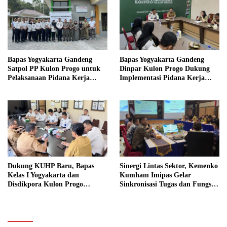
Bapas Yogyakarta Gandeng
Bapas Yogyakarta Gandeng
Satpol PP Kulon Progo untuk
Dinpar Kulon Progo Dukung
Pelaksanaan Pidana Kerja
Implementasi Pidana Kerja
Sosial
Sosial dalam KUHP Baru
Dukung KUHP Baru, Bapas
Sinergi Lintas Sektor, Kemenko
Kelas I Yogyakarta dan
Kumham Imipas Gelar
Disdikpora Kulon Progo
Sinkronisasi Tugas dan Fungsi
Gandeng Tangan Sediakan
di Yogyakarta
Lokasi Pidana Kerja Sosial