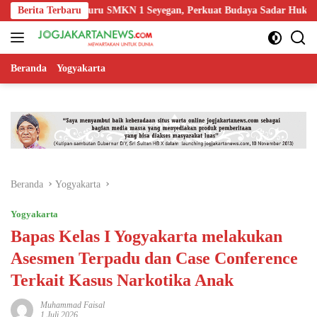
Langsung
dukasi Guru SMKN 1 Seyegan, Perkuat Budaya Sadar Hukum di Sekola
Berita Terbaru
ke
konten
Beranda
Yogyakarta
Beranda
Yogyakarta
Yogyakarta
Bapas Kelas I Yogyakarta melakukan
Asesmen Terpadu dan Case Conference
Terkait Kasus Narkotika Anak
Muhammad Faisal
1 Juli 2026