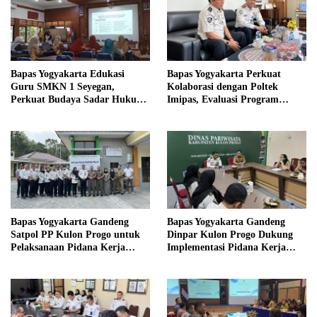
Bapas Yogyakarta Edukasi
Bapas Yogyakarta Perkuat
Guru SMKN 1 Seyegan,
Kolaborasi dengan Poltek
Perkuat Budaya Sadar Hukum
Imipas, Evaluasi Program
di Sekolah
Magang Taruna
Bapas Yogyakarta Gandeng
Bapas Yogyakarta Gandeng
Satpol PP Kulon Progo untuk
Dinpar Kulon Progo Dukung
Pelaksanaan Pidana Kerja
Implementasi Pidana Kerja
Sosial
Sosial dalam KUHP Baru