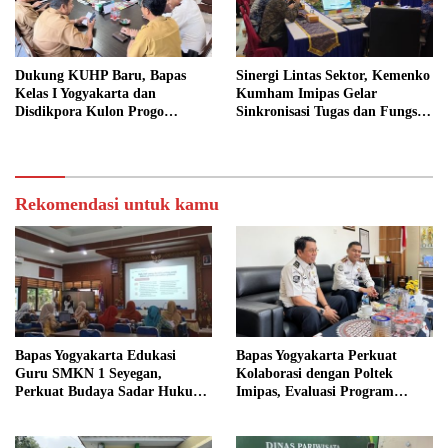
Dukung KUHP Baru, Bapas
Sinergi Lintas Sektor, Kemenko
Kelas I Yogyakarta dan
Kumham Imipas Gelar
Disdikpora Kulon Progo
Sinkronisasi Tugas dan Fungsi
Gandeng Tangan Sediakan
di Yogyakarta
Lokasi Pidana Kerja Sosial
Rekomendasi untuk kamu
Bapas Yogyakarta Edukasi
Bapas Yogyakarta Perkuat
Guru SMKN 1 Seyegan,
Kolaborasi dengan Poltek
Perkuat Budaya Sadar Hukum
Imipas, Evaluasi Program
di Sekolah
Magang Taruna