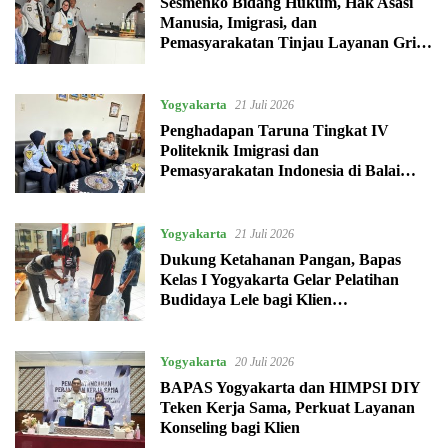
Sesmenko Bidang Hukum, Hak Asasi
Manusia, Imigrasi, dan
Pemasyarakatan Tinjau Layanan Griya
Abhipraya Purbonegoro, Dorong
Penguatan Pembimbingan Klien
Pemasyarakatan
Yogyakarta
21 Juli 2026
Penghadapan Taruna Tingkat IV
Politeknik Imigrasi dan
Pemasyarakatan Indonesia di Balai
Pemasyarakatan Kelas I Yogyakarta
Yogyakarta
21 Juli 2026
Dukung Ketahanan Pangan, Bapas
Kelas I Yogyakarta Gelar Pelatihan
Budidaya Lele bagi Klien
Pemasyarakatan
Yogyakarta
20 Juli 2026
BAPAS Yogyakarta dan HIMPSI DIY
Teken Kerja Sama, Perkuat Layanan
Konseling bagi Klien