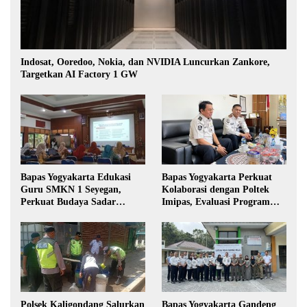
Indosat, Ooredoo, Nokia, dan NVIDIA Luncurkan Zankore,
Targetkan AI Factory 1 GW
Bapas Yogyakarta Edukasi
Bapas Yogyakarta Perkuat
Guru SMKN 1 Seyegan,
Kolaborasi dengan Poltek
Perkuat Budaya Sadar
Imipas, Evaluasi Program
Hukum di Sekolah
Magang Taruna
Polsek Kaligondang Salurkan
Bapas Yogyakarta Gandeng