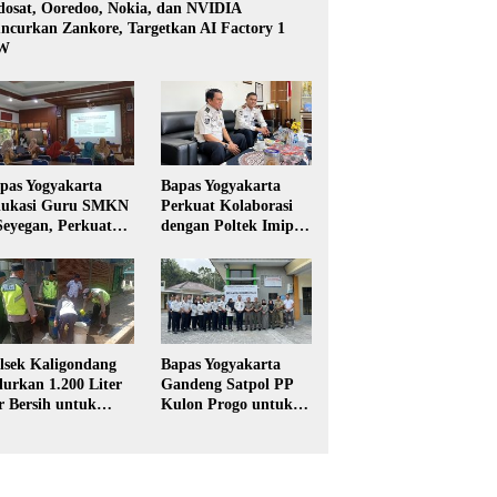
dosat, Ooredoo, Nokia, dan NVIDIA
ncurkan Zankore, Targetkan AI Factory 1
W
pas Yogyakarta
Bapas Yogyakarta
ukasi Guru SMKN
Perkuat Kolaborasi
Seyegan, Perkuat
dengan Poltek Imipas,
daya Sadar
Evaluasi Program
kum di Sekolah
Magang Taruna
lsek Kaligondang
Bapas Yogyakarta
lurkan 1.200 Liter
Gandeng Satpol PP
r Bersih untuk
Kulon Progo untuk
rga Terdampak
Pelaksanaan Pidana
keringan di
Kerja Sosial
rbalingga