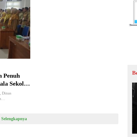
B
n Penuh
ala Sekolah
, Dinas
an…
Selengkapnya