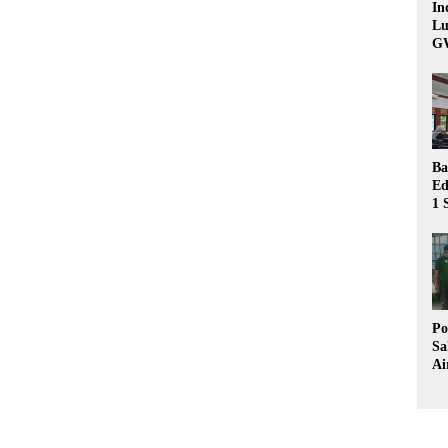
In
Lu
G
Ba
Ed
1 
Bu
Hu
Po
Sa
Ai
Wa
Ke
Pu