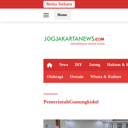
Langsung
Berita Terbaru
ke
Home
konten
H
News
DIY
Jateng
Hukum & K
o
m
Olahraga
Ototain
Wisata & Kuliner
e
PemerintahGunungkidul