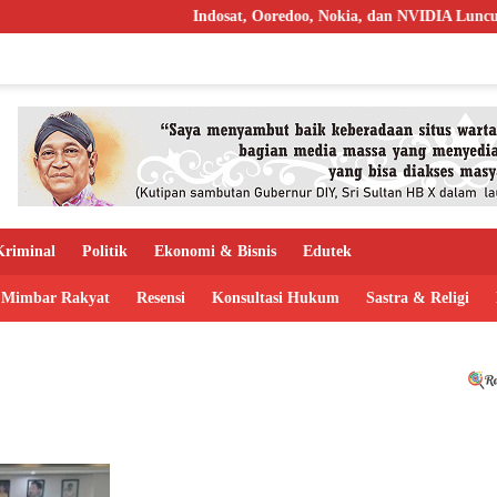
Indosat, Ooredoo, Nokia, dan NVIDIA Luncurkan Z
riminal
Politik
Ekonomi & Bisnis
Edutek
Mimbar Rakyat
Resensi
Konsultasi Hukum
Sastra & Religi