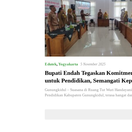
Edutek
,
Yogyakarta
5 November 2025
Bupati Endah Tegaskan Komitme
untuk Pendidikan, Semangati Kep
Jadi “Api Mrapen” Gunungkidul
Gunungkidul – Suasana di Ruang Tut Wuri Handayani
Pendidikan Kabupaten Gunungkidul, terasa hangat d