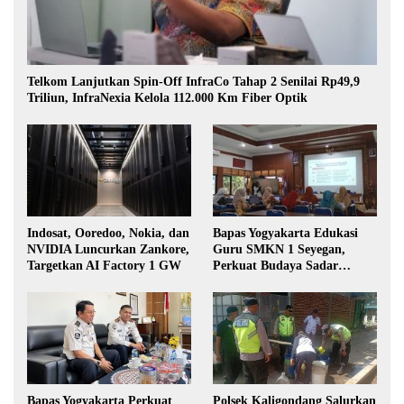
Telkom Lanjutkan Spin-Off InfraCo Tahap 2 Senilai Rp49,9
Triliun, InfraNexia Kelola 112.000 Km Fiber Optik
Indosat, Ooredoo, Nokia, dan
Bapas Yogyakarta Edukasi
NVIDIA Luncurkan Zankore,
Guru SMKN 1 Seyegan,
Targetkan AI Factory 1 GW
Perkuat Budaya Sadar
Hukum di Sekolah
Bapas Yogyakarta Perkuat
Polsek Kaligondang Salurkan