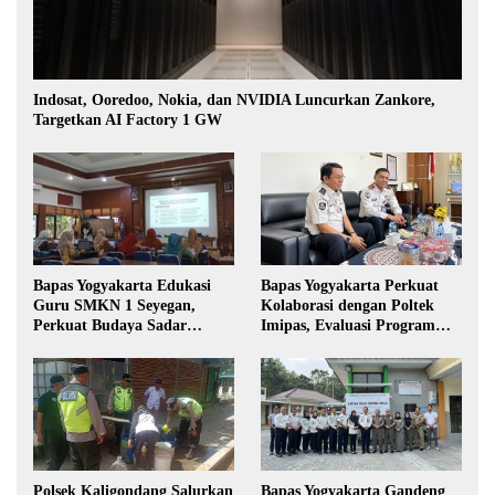
Indosat, Ooredoo, Nokia, dan NVIDIA Luncurkan Zankore,
Targetkan AI Factory 1 GW
Bapas Yogyakarta Edukasi
Bapas Yogyakarta Perkuat
Guru SMKN 1 Seyegan,
Kolaborasi dengan Poltek
Perkuat Budaya Sadar
Imipas, Evaluasi Program
Hukum di Sekolah
Magang Taruna
Polsek Kaligondang Salurkan
Bapas Yogyakarta Gandeng