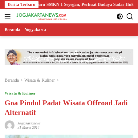
Langsung
Edukasi Guru SMKN 1 Seyegan, Perkuat Budaya Sadar Hukum di Sekola
Berita Terbaru
ke
konten
Beranda
Yogyakarta
Beranda
Wisata & Kuliner
Wisata & Kuliner
Goa Pindul Padat Wisata Offroad Jadi
Alternatif
Jogjakartanews
31 Maret 2014