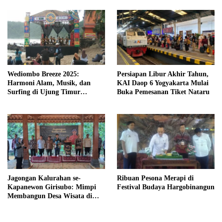
Wediombo Breeze 2025:
Persiapan Libur Akhir Tahun,
Harmoni Alam, Musik, dan
KAI Daop 6 Yogyakarta Mulai
Surfing di Ujung Timur
Buka Pemesanan Tiket Nataru
Yogyakarta
Jagongan Kalurahan se-
Ribuan Pesona Merapi di
Kapanewon Girisubo: Mimpi
Festival Budaya Hargobinangun
Membangun Desa Wisata di
Wotawati, Pucung