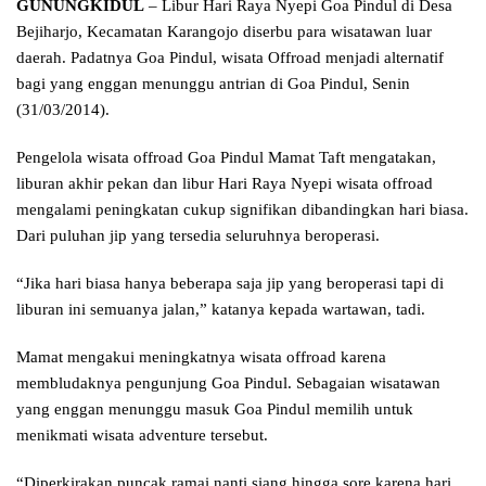
GUNUNGKIDUL
– Libur Hari Raya Nyepi Goa Pindul di Desa
Bejiharjo, Kecamatan Karangojo diserbu para wisatawan luar
daerah. Padatnya Goa Pindul, wisata Offroad menjadi alternatif
bagi yang enggan menunggu antrian di Goa Pindul, Senin
(31/03/2014).
Pengelola wisata offroad Goa Pindul Mamat Taft mengatakan,
liburan akhir pekan dan libur Hari Raya Nyepi wisata offroad
mengalami peningkatan cukup signifikan dibandingkan hari biasa.
Dari puluhan jip yang tersedia seluruhnya beroperasi.
“Jika hari biasa hanya beberapa saja jip yang beroperasi tapi di
liburan ini semuanya jalan,” katanya kepada wartawan, tadi.
Mamat mengakui meningkatnya wisata offroad karena
membludaknya pengunjung Goa Pindul. Sebagaian wisatawan
yang enggan menunggu masuk Goa Pindul memilih untuk
menikmati wisata adventure tersebut.
“Diperkirakan puncak ramai nanti siang hingga sore karena hari