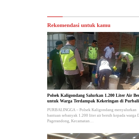
Peredaran
Rekomendasi untuk kamu
Polsek Kaligondang Salurkan 1.200 Liter Air Be
untuk Warga Terdampak Kekeringan di Purbal
PURBALINGGA – Polsek Kaligondang menyalurkan
bantuan sebanyak 1.200 liter air bersih kepada warga 
Pagerandong, Kecamatan…