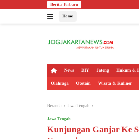
Langsung
Berita Terbaru
Polsek Kali
ke
Home
konten
H
News
DIY
Jateng
Hukum & K
o
m
Olahraga
Ototain
Wisata & Kuliner
e
Beranda
Jawa Tengah
Jawa Tengah
Kunjungan Ganjar Ke Su