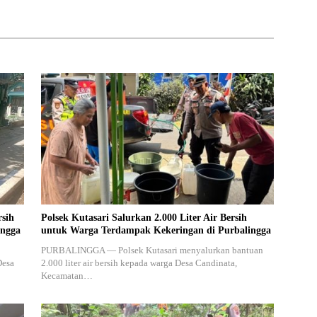
 Rokok Ilegal
Pascabencana
rsih
Polsek Kutasari Salurkan 2.000 Liter Air Bersih
ingga
untuk Warga Terdampak Kekeringan di Purbalingga
PURBALINGGA — Polsek Kutasari menyalurkan bantuan
Desa
2.000 liter air bersih kepada warga Desa Candinata,
Kecamatan…