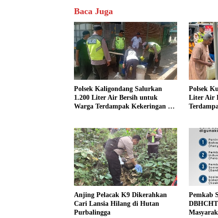
Baca Juga
Polsek Kaligondang Salurkan
Polsek Ku
1.200 Liter Air Bersih untuk
Liter Air
Warga Terdampak Kekeringan di
Terdampa
Purbalingga
Purbalin
Anjing Pelacak K9 Dikerahkan
Pemkab S
Cari Lansia Hilang di Hutan
DBHCHT u
Purbalingga
Masyarak