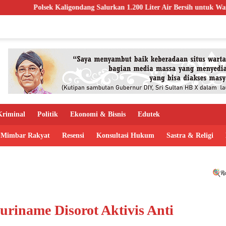
gondang Salurkan 1.200 Liter Air Bersih untuk Warga Terdampak Kekeri
riminal
Politik
Ekonomi & Bisnis
Edutek
Mimbar Rakyat
Resensi
Konsultasi Hukum
Sastra & Religi
riname Disorot Aktivis Anti