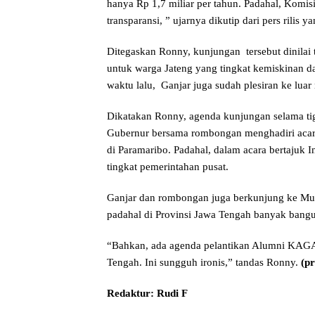
hanya Rp 1,7 miliar per tahun. Padahal, Komi
transparansi, ” ujarnya dikutip dari pers rilis y
Ditegaskan Ronny, kunjungan tersebut dinilai t
untuk warga Jateng yang tingkat kemiskinan da
waktu lalu, Ganjar juga sudah plesiran ke luar 
Dikatakan Ronny, agenda kunjungan selama tig
Gubernur bersama rombongan menghadiri acar
di Paramaribo. Padahal, dalam acara bertajuk I
tingkat pemerintahan pusat.
Ganjar dan rombongan juga berkunjung ke Muse
padahal di Provinsi Jawa Tengah banyak bangu
“Bahkan, ada agenda pelantikan Alumni KAG
Tengah. Ini sungguh ironis,” tandas Ronny.
(pr
Redaktur: Rudi F