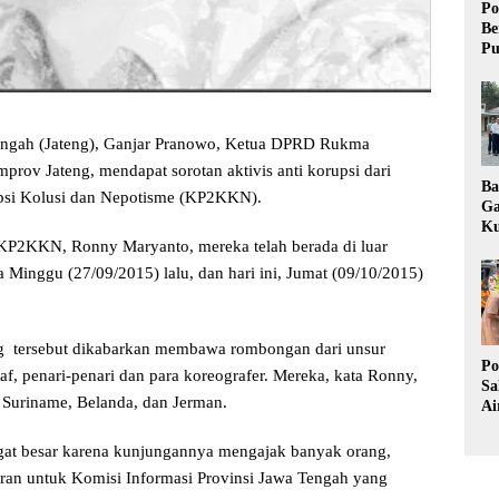
Po
Be
Pu
ngah (Jateng), Ganjar Pranowo, Ketua DPRD Rukma
mprov Jateng, mendapat sorotan aktivis anti korupsi dari
Ba
psi Kolusi dan Nepotisme (KP2KKN).
Ga
Ku
 KP2KKN, Ronny Maryanto, mereka telah berada di luar
Pe
Ke
a Minggu (27/09/2015) lalu, dan hari ini, Jumat (09/10/2015)
g tersebut dikabarkan membawa rombongan dari unsur
Po
taf, penari-penari dan para koreografer. Mereka, kata Ronny,
Sa
i Suriname, Belanda, dan Jerman.
Ai
Wa
Ke
ngat besar karena kunjungannya mengajak banyak orang,
Pu
ran untuk Komisi Informasi Provinsi Jawa Tengah yang