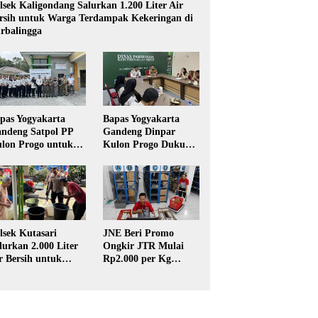
lsek Kaligondang Salurkan 1.200 Liter Air
rsih untuk Warga Terdampak Kekeringan di
rbalingga
pas Yogyakarta
Bapas Yogyakarta
ndeng Satpol PP
Gandeng Dinpar
lon Progo untuk
Kulon Progo Dukung
laksanaan Pidana
Implementasi Pidana
rja Sosial
Kerja Sosial dalam
KUHP Baru
JNE Beri Promo
lsek Kutasari
Ongkir JTR Mulai
lurkan 2.000 Liter
Rp2.000 per Kg
r Bersih untuk
untuk Pengiriman ke
rga Terdampak
Seluruh Pulau Jawa
keringan di
rbalingga