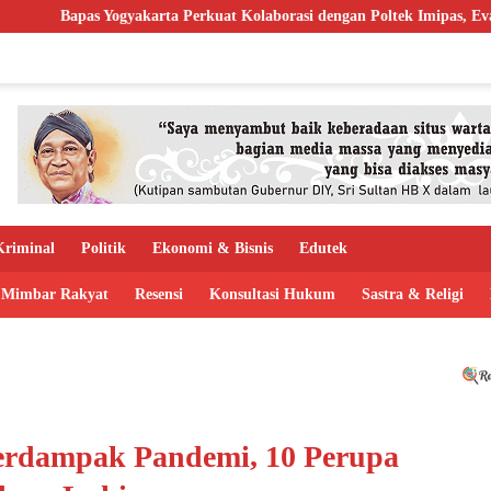
ta Perkuat Kolaborasi dengan Poltek Imipas, Evaluasi Program Magang 
riminal
Politik
Ekonomi & Bisnis
Edutek
Mimbar Rakyat
Resensi
Konsultasi Hukum
Sastra & Religi
rdampak Pandemi, 10 Perupa