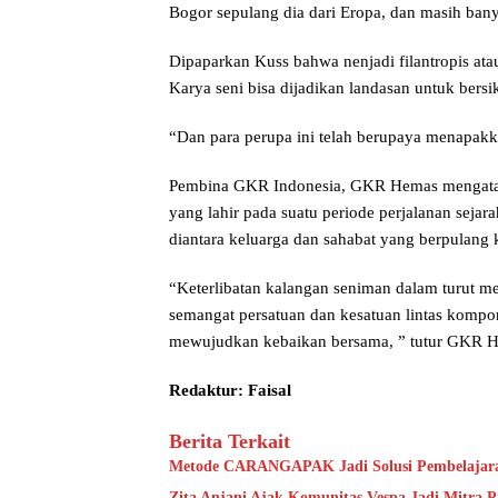
Bogor sepulang dia dari Eropa, dan masih ban
Dipaparkan Kuss bahwa nenjadi filantropis ata
Karya seni bisa dijadikan landasan untuk bers
“Dan para perupa ini telah berupaya menapakkan
Pembina GKR Indonesia, GKR Hemas mengataka
yang lahir pada suatu periode perjalanan seja
diantara keluarga dan sahabat yang berpulang 
“Keterlibatan kalangan seniman dalam turut 
semangat persatuan dan kesatuan lintas komp
mewujudkan kebaikan bersama, ” tutur GKR 
Redaktur: Faisal
Berita Terkait
Metode CARANGAPAK Jadi Solusi Pembelajaran
Zita Anjani Ajak Komunitas Vespa Jadi Mitra P