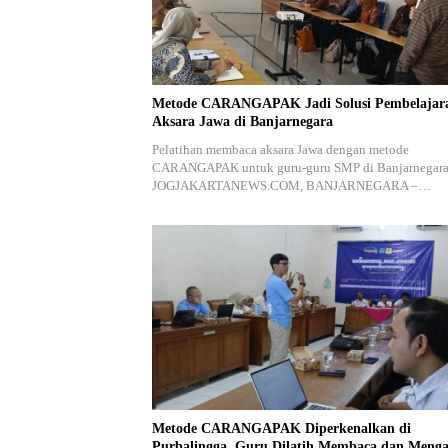
Metode CARANGAPAK Jadi Solusi Pembelajar
Aksara Jawa di Banjarnegara
Pelatihan membaca aksara Jawa dengan metode
CARANGAPAK untuk guru-guru SMP di Banjarnegara
JOGJAKARTANEWS.COM, BANJARNEGARA –…
Metode CARANGAPAK Diperkenalkan di
Purbalingga, Guru Dilatih Membaca dan Menga