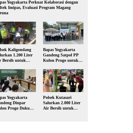
pas Yogyakarta Perkuat Kolaborasi dengan
ltek Imipas, Evaluasi Program Magang
runa
lsek Kaligondang
Bapas Yogyakarta
lurkan 1.200 Liter
Gandeng Satpol PP
r Bersih untuk
Kulon Progo untuk
rga Terdampak
Pelaksanaan Pidana
keringan di
Kerja Sosial
rbalingga
pas Yogyakarta
Polsek Kutasari
ndeng Dinpar
Salurkan 2.000 Liter
lon Progo Dukung
Air Bersih untuk
plementasi Pidana
Warga Terdampak
rja Sosial dalam
Kekeringan di
UHP Baru
Purbalingga