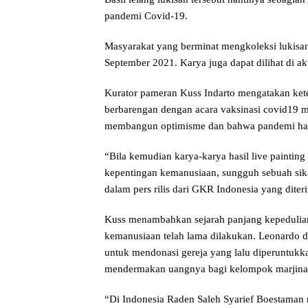
pandemi Covid-19.
Masyarakat yang berminat mengkoleksi lukisa
September 2021. Karya juga dapat dilihat di 
Kurator pameran Kuss Indarto mengatakan kete
berbarengan dengan acara vaksinasi covid19 m
membangun optimisme dan bahwa pandemi haru
“Bila kemudian karya-karya hasil live paintin
kepentingan kemanusiaan, sungguh sebuah sik
dalam pers rilis dari GKR Indonesia yang diter
Kuss menambahkan sejarah panjang kepedulian
kemanusiaan telah lama dilakukan. Leonardo d
untuk mendonasi gereja yang lalu diperuntuk
mendermakan uangnya bagi kelompok marjinal
“Di Indonesia Raden Saleh Syarief Boestama