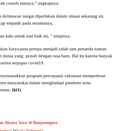
yak contoh lainnya,” ungkapnya.
u dermawan sangat diperlukan dalam situasi sekarang ini.
ikap empatik pada sesamanya,
 kaki untuk niat baik ini, ” tutupnya.
n karya para perupa menjadi salah satu penanda zaman
rah dunia yang penuh dengan rasa haru. Hal itu karena banyak
karena terpapar covid19.
menyemarakkan program percepatan vaksinasi memperkuat
onen masyarakat dalam menghadapi pandemi serta
Hemas.
(kt1)
 Aksara Jawa di Banjarnegara
romosi Wisata Indonesia