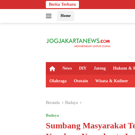
Langsung
Berita Terbaru
Bapas Yogyakar
ke
Home
konten
H
News
DIY
Jateng
Hukum & K
o
m
Olahraga
Ototain
Wisata & Kuliner
e
Beranda
Budaya
Budaya
Sumbang Masyarakat Te