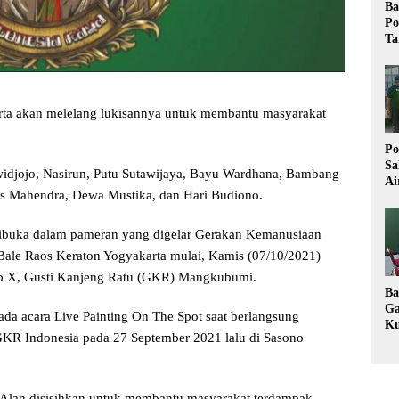
Ba
Po
Ta
ta akan melelang lukisannya untuk membantu masyarakat
Po
Sa
widjojo, Nasirun, Putu Sutawijaya, Bayu Wardhana, Bambang
Ai
is Mahendra, Dewa Mustika, dan Hari Budiono.
Wa
Ke
Pu
 dibuka dalam pameran yang digelar Gerakan Kemanusiaan
Bale Raos Keraton Yogyakarta mulai, Kamis (07/10/2021)
no X, Gusti Kanjeng Ratu (GKR) Mangkubumi.
Ba
Ga
ada acara Live Painting On The Spot saat berlangsung
Ku
GKR Indonesia pada 27 September 2021 lalu di Sasono
Im
Ke
K
an Alan disisihkan untuk membantu masyarakat terdampak