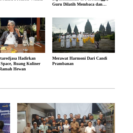
Guru Dilatih Membaca dan
Mengajar Aksara Jawa Lebih
Mudah
taredjasa Hadirkan
Merawat Harmoni Dari Candi
 Space, Ruang Kuliner
Prambanan
 Ramah Hewan