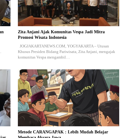
an
Zita Anjani Ajak Komunitas Vespa Jadi Mitra
Promosi Wisata Indonesia
JOGJAKARTANEWS.COM, YOGYAKARTA – Utusan
.
Khusus Presiden Bidang Pariwisata, Zita Anjani, mengajak
komunitas Vespa mengambil…
Metode CARANGAPAK : Lebih Mudah Belajar
jar
Membaca Aksara Jawa