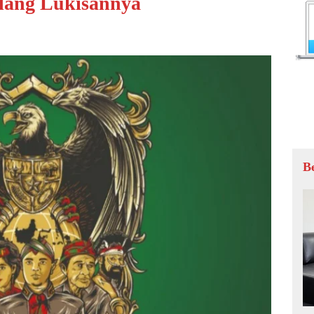
lang Lukisannya
B