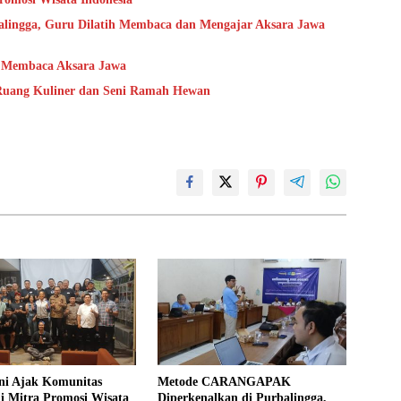
ingga, Guru Dilatih Membaca dan Mengajar Aksara Jawa
 Membaca Aksara Jawa
 Ruang Kuliner dan Seni Ramah Hewan
ni Ajak Komunitas
Metode CARANGAPAK
i Mitra Promosi Wisata
Diperkenalkan di Purbalingga,