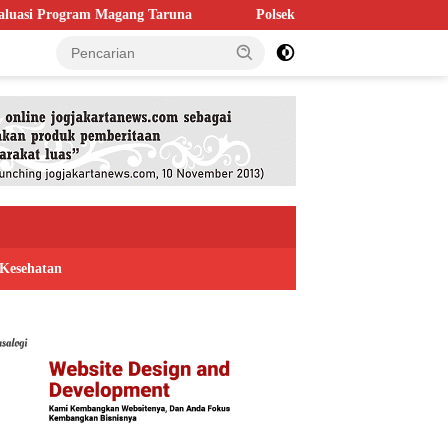
Taruna
Polsek Kaligondang Salurkan 1.200 Liter Air Bersih u
Kesehatan