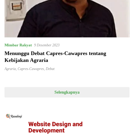
Mimbar Rakyat
9 Desember 2023
Menunggu Debat Capres-Cawapres tentang
Kebijakan Agraria
Agraria
,
Capres-Cawapres
,
Debat
Selengkapnya