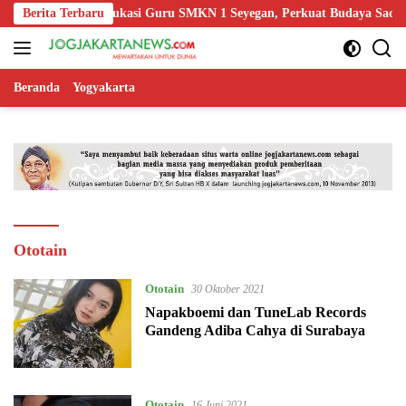
Langsung
 Yogyakarta Edukasi Guru SMKN 1 Seyegan, Perkuat Budaya Sadar Hu
Berita Terbaru
ke
konten
Beranda
Yogyakarta
Ototain
Ototain
30 Oktober 2021
Napakboemi dan TuneLab Records
Gandeng Adiba Cahya di Surabaya
Ototain
16 Juni 2021