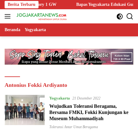
Langsung
argetkan AI Factory 1 GW
Berita Terbaru
Bapas Yogyakarta Edukasi Guru SM
ke
konten
Beranda
Yogyakarta
Antonius Fokki Ardiyanto
Yogyakarta
21 Desember 2022
Wujudkan Toleransi Beragama,
Bersama FMKI, Fokki Kunjungan ke
Museum Muhammadiyah
Toleransi Antar Umat Beragama