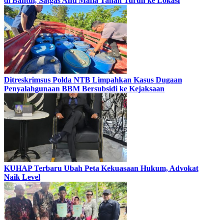
di Bantul, Satgas Anti Mafia Tanah Turun ke Lokasi
Ditreskrimsus Polda NTB Limpahkan Kasus Dugaan
Penyalahgunaan BBM Bersubsidi ke Kejaksaan
KUHAP Terbaru Ubah Peta Kekuasaan Hukum, Advokat
Naik Level