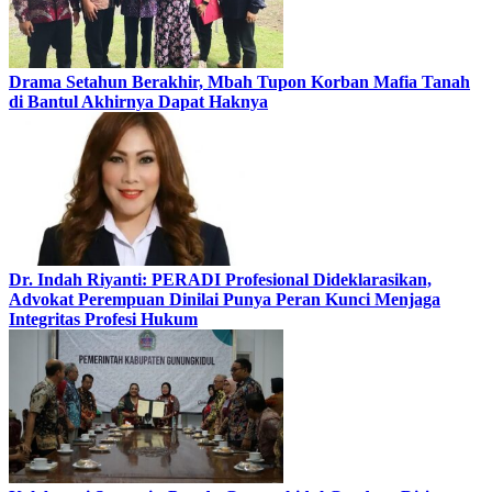
Drama Setahun Berakhir, Mbah Tupon Korban Mafia Tanah
di Bantul Akhirnya Dapat Haknya
Dr. Indah Riyanti: PERADI Profesional Dideklarasikan,
Advokat Perempuan Dinilai Punya Peran Kunci Menjaga
Integritas Profesi Hukum