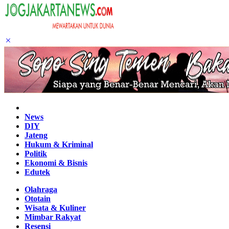
Home
News
DIY
Jateng
Hukum & Kriminal
Politik
Ekonomi & Bisnis
Edutek
Olahraga
Ototain
Wisata & Kuliner
Mimbar Rakyat
Resensi