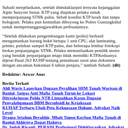
Suhadi menjelaskann, setelah ditindaklanjuti ternyata kejanggalan
Aiptu Sunyoto benar. KTP yang diajukan pelaku untuk
memperpanjang STNK palsu. Sebab kondisi KTP lusuh dan tanpa
hologram. Pelaku pun kemudian diboyong ke Polres Gunungkidul
untuk mempertanggungjawabkan perbuatannya.
“Setelah dilakukan pengembangan kami (polisi) berhasil
mengamankan barang bukti berupa 1 unit CPU, alat laminating,
printer, puluhan sampel KTP palsu, dan beberapa lembar fotokopi
berkas perpanjangan STNK. Pelaku memanfaatkan pemilik motor
yang hendak perpanjangan tetapi tidak memiliki KTP.Keduanya
dijerat Pasal 263 KUHP tentang pemalsuan surat atau dokumen
dengan ancaman hukuman 6 tahun penjara,” tambah Suhadi.
(dit)
Redaktur: Azwar Anas
Berita Terkait
Ahli Waris Laporkan Dugaan Peralihan SHM Tanah Warisan di
Bantul, Satgas Anti Mafia Tanah Turun ke Lokasi
Ditreskrimsus Polda NTB Limpahkan Kasus Dugaan
Penyalahgunaan BBM Bersubsidi ke Kejaksaan
KUHAP Terbaru Ubah Peta Kekuasaan Hukum, Advokat Naik
Level
Drama Setahun Berakhir, Mbah Tupon Korban Mafia Tanah di
Bantul Akhirnya Dapat Haknya
Dr. Indah Riyanti: PERADI Profesional Dideklarasikan, Advokat