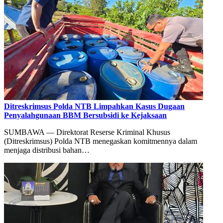
Ditreskrimsus Polda NTB Limpahkan Kasus Dugaan
Penyalahgunaan BBM Bersubsidi ke Kejaksaan
SUMBAWA — Direktorat Reserse Kriminal Khusus
(Ditreskrimsus) Polda NTB menegaskan komitmennya dalam
menjaga distribusi bahan…