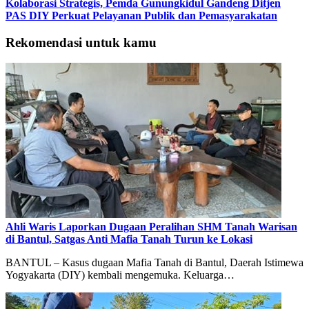
Kolaborasi Strategis, Pemda Gunungkidul Gandeng Ditjen
PAS DIY Perkuat Pelayanan Publik dan Pemasyarakatan
Rekomendasi untuk kamu
Ahli Waris Laporkan Dugaan Peralihan SHM Tanah Warisan
di Bantul, Satgas Anti Mafia Tanah Turun ke Lokasi
BANTUL – Kasus dugaan Mafia Tanah di Bantul, Daerah Istimewa
Yogyakarta (DIY) kembali mengemuka. Keluarga…