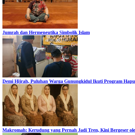
Jumrah dan Hermeneutika Simbolik Islam
Demi Hijrah, Puluhan Warga Gunungkidul Ikuti Program Hapus
Makromah: Kerudung yang Pernah Jadi Tren, Kini Bergeser ol