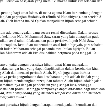
. Peristiwa besejarah yang memiliki makna untuk kita teladani dan
 penting bagi umat Islam, di mana agama Islam berkembang dengan
q dan perjanjian Hudaibiyah (Shulh Al Hudaibiyah), dan setelah 8
 Oleh karena itu, Al Qur’an menjadikan hijrah sebagai sebuah
lum ada penanggalan yang secara resmi ditetapkan. Dalam proses
tiwa kelahiran Nabi Muhammad Saw, saran yang lain ditetapkan pada
ulkan awal tahun dilaksanakan pada peristiwa hijrah Nabi Saw.
h ditetapkan, kemudian menentukan awal bulan hijriyah, para sahabat
ah bulan Muharram sebagai penanda awal bulan hijriyah. Bulan
bulan Muharram adalah kita disunahkan berpuasa pada tanggal 10
anya, yaitu dengan peristiwa hijrah, umat Islam mengalami
makna sangat luas yang dapat diaplikasikan dalam keseharian kita,
Allah dan menaati perintah Allah. Hijrah juga dapat berkna
nya perlu pengorbanan dan kesabaran; hijrah adalah ibadah yang
; hijrah mendatangkan rezeqi dan rahmat Allah; hijrah adalah jalan
 memahaminya dengan pendekatan yang sangat luas, sehingga
, sosial dan politik, sehingga dampaknya dapat dirasakan bagi umat dan
Allah, dan orang-orang yang memberi tempat kediaman dan memberi
mat) yang mulia”.
ani peristiwa hijrah dengan harapan mendapatkan kemuliaan dan