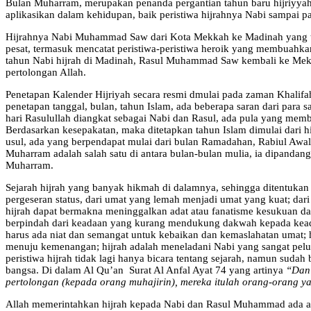
Bulan Muharram, merupakan penanda pergantian tahun baru hijriyyah,
aplikasikan dalam kehidupan, baik peristiwa hijrahnya Nabi sampai p
Hijrahnya Nabi Muhammad Saw dari Kota Mekkah ke Madinah yang ter
pesat, termasuk mencatat peristiwa-peristiwa heroik yang membuahka
tahun Nabi hijrah di Madinah, Rasul Muhammad Saw kembali ke Mek
pertolongan Allah.
Penetapan Kalender Hijriyah secara resmi dmulai pada zaman Khalifa
penetapan tanggal, bulan, tahun Islam, ada beberapa saran dari para
hari Rasulullah diangkat sebagai Nabi dan Rasul, ada pula yang memb
Berdasarkan kesepakatan, maka ditetapkan tahun Islam dimulai dari hi
usul, ada yang berpendapat mulai dari bulan Ramadahan, Rabiul Awa
Muharram adalah salah satu di antara bulan-bulan mulia, ia dipandan
Muharram.
Sejarah hijrah yang banyak hikmah di dalamnya, sehingga ditentukan
pergeseran status, dari umat yang lemah menjadi umat yang kuat; dari
hijrah dapat bermakna meninggalkan adat atau fanatisme kesukuan da
berpindah dari keadaan yang kurang mendukung dakwah kepada keada
harus ada niat dan semangat untuk kebaikan dan kemaslahatan umat; h
menuju kemenangan; hijrah adalah meneladani Nabi yang sangat pelu
peristiwa hijrah tidak lagi hanya bicara tentang sejarah, namun sudah
bangsa. Di dalam Al Qu’an Surat Al Anfal Ayat 74 yang artinya
“Dan 
pertolongan (kepada orang muhajirin), mereka itulah orang-orang 
Allah memerintahkan hijrah kepada Nabi dan Rasul Muhammad ada ala