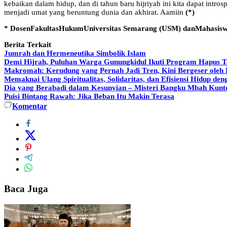
kebaikan dalam hidup, dan di tahun baru hijriyah ini kita dapat intr
menjadi umat yang beruntung dunia dan akhirat. Aamiin
(*)
*
DosenFakultasHukumUniversitas Semarang (USM) danMahasis
Berita Terkait
Jumrah dan Hermeneutika Simbolik Islam
Demi Hijrah, Puluhan Warga Gunungkidul Ikuti Program Hapus T
Makromah: Kerudung yang Pernah Jadi Tren, Kini Bergeser oleh
Memaknai Ulang Spiritualitas, Solidaritas, dan Efisiensi Hidup d
Dia yang Berabadi dalam Kesunyian – Misteri Bangku Mbah Kun
Puisi Bintang Rawah: Jika Beban Itu Makin Terasa
Komentar
Baca Juga