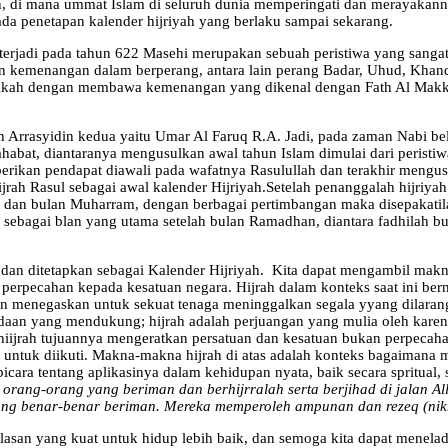
 di mana ummat Islam di seluruh dunia memperingati dan merayakannya
ada penetapan kalender hijriyah yang berlaku sampai sekarang.
jadi pada tahun 622 Masehi merupakan sebuah peristiwa yang sangat
n kemenangan dalam berperang, antara lain perang Badar, Uhud, Khanda
kah dengan membawa kemenangan yang dikenal dengan Fath Al Makkah.
h Arrasyidin kedua yaitu Umar Al Faruq R.A. Jadi, pada zaman Nabi be
 sahabat, diantaranya mengusulkan awal tahun Islam dimulai dari peris
erikan pendapat diawali pada wafatnya Rasulullah dan terakhir mengus
jrah Rasul sebagai awal kalender Hijriyah.Setelah penanggalah hijriya
l dan bulan Muharram, dengan berbagai pertimbangan maka disepakatil
g sebagai blan yang utama setelah bulan Ramadhan, diantara fadhilah 
 dan ditetapkan sebagai Kalender Hijriyah. Kita dapat mengambil makn
 perpecahan kepada kesatuan negara. Hijrah dalam konteks saat ini ber
n menegaskan untuk sekuat tenaga meninggalkan segala yyang dilarang 
an yang mendukung; hijrah adalah perjuangan yang mulia oleh karena
iijrah tujuannya mengeratkan persatuan dan kesatuan bukan perpecahan
 untuk diikuti. Makna-makna hijrah di atas adalah konteks bagaimana
 bicara tentang aplikasinya dalam kehidupan nyata, baik secara spritual
orang-orang yang beriman dan berhijrralah serta berjihad di jalan 
yang benar-benar beriman. Mereka memperoleh ampunan dan rezeq (nik
san yang kuat untuk hidup lebih baik, dan semoga kita dapat menelad