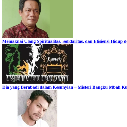
Memaknai Ulang Spiritualitas, Solidaritas, dan Efisiensi Hidu
Dia yang Berabadi dalam Kesunyian – Misteri Bangku Mbah 