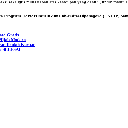
ospeksi sekaligus muhassabah atas kehidupan yang dahulu, untuk memulai
wa Program DoktorIlmuHukumUniversitasDiponegoro (UNDIP) Se
ato Gratis
 Hijab Modern
engan Ibadah Kurban
to SELESAI