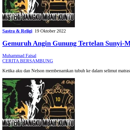
Sastra & Religi
19 Oktober 2022
Gemuruh Angin Gunung Tertelan Sunyi-M
Muhammad Faisal
CERITA BERSAMBUNG
Ketika aku dan Nelson membenamkan tubuh ke dalam selimut matras