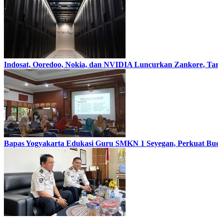
Indosat, Ooredoo, Nokia, dan NVIDIA Luncurkan Zankore, Ta
Bapas Yogyakarta Edukasi Guru SMKN 1 Seyegan, Perkuat Bu