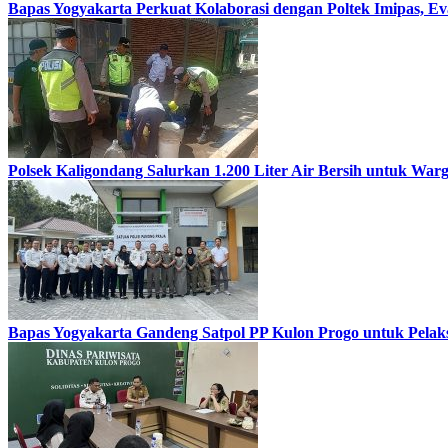
Bapas Yogyakarta Perkuat Kolaborasi dengan Poltek Imipas, 
Polsek Kaligondang Salurkan 1.200 Liter Air Bersih untuk Wa
Bapas Yogyakarta Gandeng Satpol PP Kulon Progo untuk Pelaks