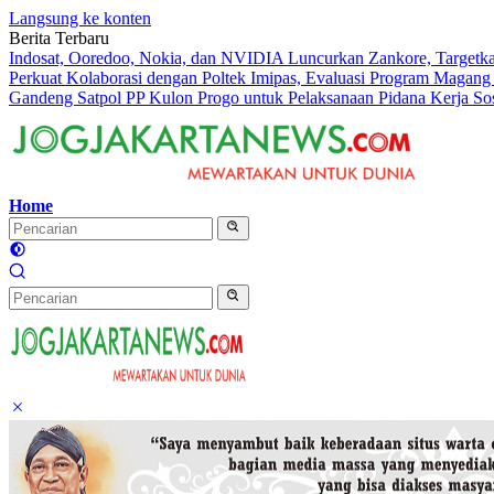
Langsung ke konten
Berita Terbaru
Indosat, Ooredoo, Nokia, dan NVIDIA Luncurkan Zankore, Targetk
Perkuat Kolaborasi dengan Poltek Imipas, Evaluasi Program Magang
Gandeng Satpol PP Kulon Progo untuk Pelaksanaan Pidana Kerja Sos
Home