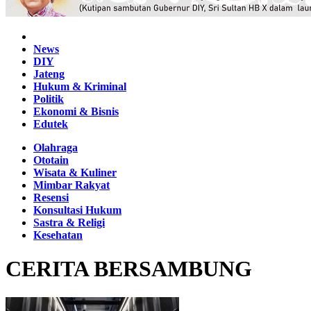
Home
News
DIY
Jateng
Hukum & Kriminal
Politik
Ekonomi & Bisnis
Edutek
Olahraga
Ototain
Wisata & Kuliner
Mimbar Rakyat
Resensi
Konsultasi Hukum
Sastra & Religi
Kesehatan
CERITA BERSAMBUNG