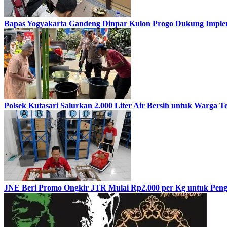
Bapas Yogyakarta Gandeng Dinpar Kulon Progo Dukung Implem
Polsek Kutasari Salurkan 2.000 Liter Air Bersih untuk Warga 
JNE Beri Promo Ongkir JTR Mulai Rp2.000 per Kg untuk Peng