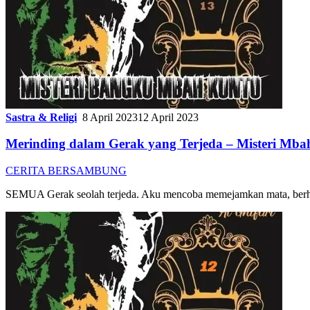
Sastra & Religi
8 April 2023
12 April 2023
Merinding dalam Gerak yang Terjeda – Misteri Mba
CERITA BERSAMBUNG
SEMUA Gerak seolah terjeda. Aku mencoba memejamkan mata, berhara