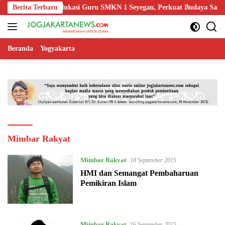
Langsung
s Yogyakarta Edukasi Guru SMKN 1 Seyegan, Perkuat Budaya Sadar Hu
Berita Terbaru
ke
konten
Beranda
Yogyakarta
Mimbar Rakyat
Mimbar Rakyat
18 September 2015
HMI dan Semangat Pembaharuan
Pemikiran Islam
Mimbar Rakyat
16 September 2015