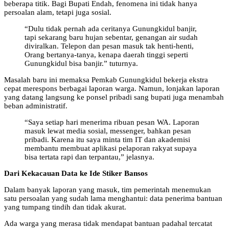
beberapa titik. Bagi Bupati Endah, fenomena ini tidak hanya
persoalan alam, tetapi juga sosial.
“Dulu tidak pernah ada ceritanya Gunungkidul banjir,
tapi sekarang baru hujan sebentar, genangan air sudah
diviralkan. Telepon dan pesan masuk tak henti-henti,
Orang bertanya-tanya, kenapa daerah tinggi seperti
Gunungkidul bisa banjir.” tuturnya.
Masalah baru ini memaksa Pemkab Gunungkidul bekerja ekstra
cepat merespons berbagai laporan warga. Namun, lonjakan laporan
yang datang langsung ke ponsel pribadi sang bupati juga menambah
beban administratif.
“Saya setiap hari menerima ribuan pesan WA. Laporan
masuk lewat media sosial, messenger, bahkan pesan
pribadi. Karena itu saya minta tim IT dan akademisi
membantu membuat aplikasi pelaporan rakyat supaya
bisa tertata rapi dan terpantau,” jelasnya.
Dari Kekacauan Data ke Ide Stiker Bansos
Dalam banyak laporan yang masuk, tim pemerintah menemukan
satu persoalan yang sudah lama menghantui: data penerima bantuan
yang tumpang tindih dan tidak akurat.
Ada warga yang merasa tidak mendapat bantuan padahal tercatat