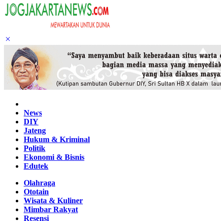
Home
News
DIY
Jateng
Hukum & Kriminal
Politik
Ekonomi & Bisnis
Edutek
Olahraga
Ototain
Wisata & Kuliner
Mimbar Rakyat
Resensi