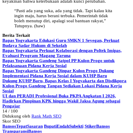
keyakinan bahwa keterbukaan adalah kunci perubahan.
“Pasti ada yang suka, ada yang tidak. Tapi kalau kita
ingin maju, harus berani terbuka. Pemerintah tidak
boleh menutup diri, apalagi soal bantuan rakyat,”
Tutupnya. (haw)
Berita Terkait
Bapas Yogyakarta Edukasi Guru SMKN 1 Seyegan, Perkuat
Budaya Sadar Hukum di Sekolah
Bapas Yogyakarta Perkuat Kolaborasi dengan Poltek Imipas,
Evaluasi Program Magang Taruna
Bapas Yogyakarta Gandeng Satpol PP Kulon Progo untuk
Pelaksanaan Pidana Kerja Sosial
Bapas Yogyakarta Gandeng Dinpar Kulon Progo Dukung
Implementasi Pidana Kerja Sosial dalam KUHP Baru
Dukung KUHP Baru, Bapas Kelas I Yogyakarta dan Disdikpora
Kulon Progo Gandeng Tangan Sediakan Lokasi Pidana Kerja
Sosial
UI dan PERADI Profesional Buka PKPA Angkatan I 2026,
Hadirkan Pimpinan KPK hingga Wakil Jaksa Agung sebagai
Pengajar
14
/ 100
Didukung oleh
Rank Math SEO
Skor SEO
BansosTepatSasaran
BupatiEndahSubekti
StikerBansos
TransparansiBansos