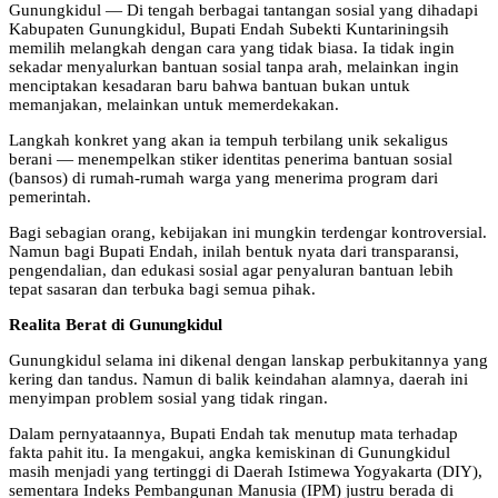
Gunungkidul — Di tengah berbagai tantangan sosial yang dihadapi
Kabupaten Gunungkidul, Bupati Endah Subekti Kuntariningsih
memilih melangkah dengan cara yang tidak biasa. Ia tidak ingin
sekadar menyalurkan bantuan sosial tanpa arah, melainkan ingin
menciptakan kesadaran baru bahwa bantuan bukan untuk
memanjakan, melainkan untuk memerdekakan.
Langkah konkret yang akan ia tempuh terbilang unik sekaligus
berani — menempelkan stiker identitas penerima bantuan sosial
(bansos) di rumah-rumah warga yang menerima program dari
pemerintah.
Bagi sebagian orang, kebijakan ini mungkin terdengar kontroversial.
Namun bagi Bupati Endah, inilah bentuk nyata dari transparansi,
pengendalian, dan edukasi sosial agar penyaluran bantuan lebih
tepat sasaran dan terbuka bagi semua pihak.
Realita Berat di Gunungkidul
Gunungkidul selama ini dikenal dengan lanskap perbukitannya yang
kering dan tandus. Namun di balik keindahan alamnya, daerah ini
menyimpan problem sosial yang tidak ringan.
Dalam pernyataannya, Bupati Endah tak menutup mata terhadap
fakta pahit itu. Ia mengakui, angka kemiskinan di Gunungkidul
masih menjadi yang tertinggi di Daerah Istimewa Yogyakarta (DIY),
sementara Indeks Pembangunan Manusia (IPM) justru berada di