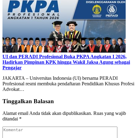
UI dan PERADI Profesional Buka PKPA Angkatan I 2026,
Hadirkan Pimpinan KPK hingga Wakil Jaksa Agung sebagai
Pengajar
JAKARTA – Universitas Indonesia (UI) bersama PERADI
Profesional resmi membuka pendaftaran Pendidikan Khusus Profesi
Advokat…
Tinggalkan Balasan
Alamat email Anda tidak akan dipublikasikan.
Ruas yang wajib
ditandai
*