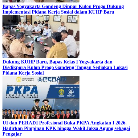
Bapas Yogyakarta Gandeng Dinpar Kulon Progo Dukung
Implementasi Pidana Kerja Sosial dalam KUHP Baru
Dukung KUHP Baru, Bapas Kelas I Yogyakarta dan
Disdikpora Kulon Progo Gandeng Tangan Sediakan Lokasi
Pidana Kerja Sosial
UI dan PERADI Profesional Buka PKPA Angkatan I 2026,
Hadirkan Pimpinan KPK hingga Wakil Jaksa Agung sebagai
Pengajar