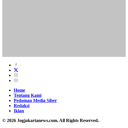
Home
Tentang Kami
Pedoman Media Siber
Redaksi
Iklan
© 2026 Jogjakartanews.com. All Rights Reserved.
Home
Kategori Berita
Politik
Hukum & Kriminal
Konsultasi Hukum
Ekonomi & Bisnis
Kuliner
Olahraga
Kesehatan
Budaya
Mimbar Rakyat
Edutek
Sastra & Religi
Wisata & Kuliner
Ototain
Resensi