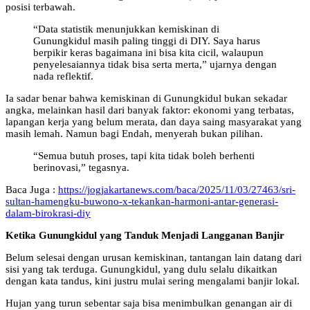
posisi terbawah.
“Data statistik menunjukkan kemiskinan di
Gunungkidul masih paling tinggi di DIY. Saya harus
berpikir keras bagaimana ini bisa kita cicil, walaupun
penyelesaiannya tidak bisa serta merta,” ujarnya dengan
nada reflektif.
Ia sadar benar bahwa kemiskinan di Gunungkidul bukan sekadar
angka, melainkan hasil dari banyak faktor: ekonomi yang terbatas,
lapangan kerja yang belum merata, dan daya saing masyarakat yang
masih lemah. Namun bagi Endah, menyerah bukan pilihan.
“Semua butuh proses, tapi kita tidak boleh berhenti
berinovasi,” tegasnya.
Baca Juga :
https://jogjakartanews.com/baca/2025/11/03/27463/sri-
sultan-hamengku-buwono-x-tekankan-harmoni-antar-generasi-
dalam-birokrasi-diy
Ketika Gunungkidul yang Tanduk Menjadi Langganan Banjir
Belum selesai dengan urusan kemiskinan, tantangan lain datang dari
sisi yang tak terduga. Gunungkidul, yang dulu selalu dikaitkan
dengan kata tandus, kini justru mulai sering mengalami banjir lokal.
Hujan yang turun sebentar saja bisa menimbulkan genangan air di