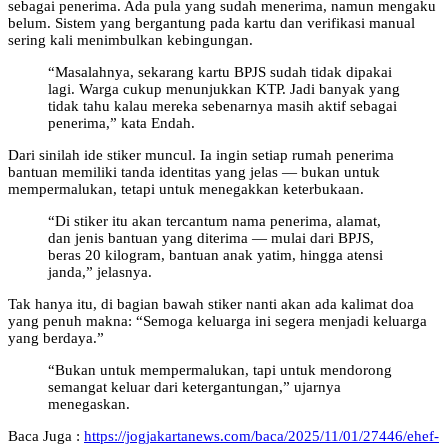
sebagai penerima. Ada pula yang sudah menerima, namun mengaku
belum. Sistem yang bergantung pada kartu dan verifikasi manual
sering kali menimbulkan kebingungan.
“Masalahnya, sekarang kartu BPJS sudah tidak dipakai
lagi. Warga cukup menunjukkan KTP. Jadi banyak yang
tidak tahu kalau mereka sebenarnya masih aktif sebagai
penerima,” kata Endah.
Dari sinilah ide stiker muncul. Ia ingin setiap rumah penerima
bantuan memiliki tanda identitas yang jelas — bukan untuk
mempermalukan, tetapi untuk menegakkan keterbukaan.
“Di stiker itu akan tercantum nama penerima, alamat,
dan jenis bantuan yang diterima — mulai dari BPJS,
beras 20 kilogram, bantuan anak yatim, hingga atensi
janda,” jelasnya.
Tak hanya itu, di bagian bawah stiker nanti akan ada kalimat doa
yang penuh makna: “Semoga keluarga ini segera menjadi keluarga
yang berdaya.”
“Bukan untuk mempermalukan, tapi untuk mendorong
semangat keluar dari ketergantungan,” ujarnya
menegaskan.
Baca Juga :
https://jogjakartanews.com/baca/2025/11/01/27446/ehef-