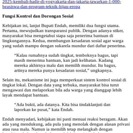
2025-kembali-hadir-di-yogyakarta-dan-jakarta-tawarkan-1-000-
beasiswa-dan-program-teknik-hijau-eropa
Fungsi Kontrol dan Dorongan Sosial
Kebijakan ini, lanjut Bupati Endah, memiliki dua fungsi utama.
Pertama, mewujudkan transparansi publik. Dengan adanya stiker,
masyarakat bisa mengetahui siapa saja penerima bantuan di
lingkungannya. Kedua, membangun kesadaran sosial agar warga
yang sudah mampu dengan sukarela mundur dari daftar penerima.
“Kalau rumahnya sudah tingkat, temboknya bagus, tapi
masih menerima bantuan, kan jadi kelihatan. Kadang
mereka akhirnya malu dan memilih mundur. Itu bagus,
artinya mereka punya kesadaran sosial,” ungkapnya.
Selain itu, mekanisme ini juga memperkuat sistem kontrol sosial di
tingkat lokal. Dengan data yang terbuka, masyarakat bisa turut
mengawasi dan melaporkan bila ada warga yang dianggap lebih
layak mendapat bantuan.
“Ada bukti, ada datanya. Kita bisa tindaklanjuti dan
laporkan ke pusat,” kata Endah.
Endah menyadari, kebijakan ini pasti menuai reaksi beragam. Akan
ada yang mendukung, ada pula yang menolak dengan alasan privasi
atau rasa malu. Namun ia memilih tetap melangkah dengan