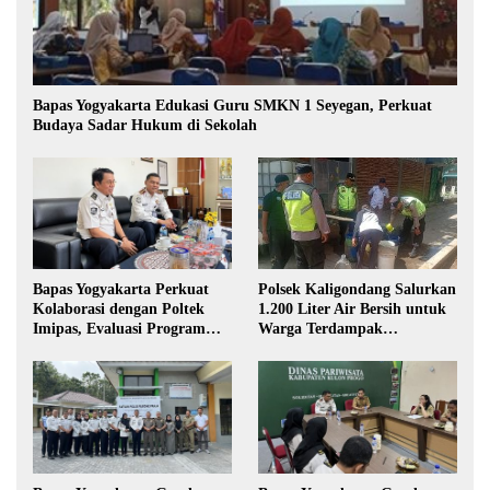
Bapas Yogyakarta Edukasi Guru SMKN 1 Seyegan, Perkuat
Budaya Sadar Hukum di Sekolah
Polsek Kaligondang Salurkan
Bapas Yogyakarta Perkuat
1.200 Liter Air Bersih untuk
Kolaborasi dengan Poltek
Warga Terdampak
Imipas, Evaluasi Program
Kekeringan di Purbalingga
Magang Taruna