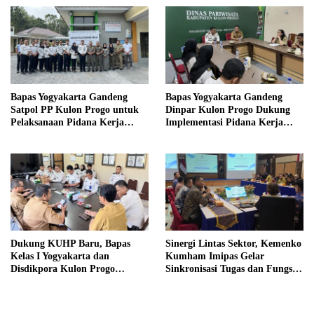
Bapas Yogyakarta Gandeng
Bapas Yogyakarta Gandeng
Satpol PP Kulon Progo untuk
Dinpar Kulon Progo Dukung
Pelaksanaan Pidana Kerja
Implementasi Pidana Kerja
Sosial
Sosial dalam KUHP Baru
Dukung KUHP Baru, Bapas
Sinergi Lintas Sektor, Kemenko
Kelas I Yogyakarta dan
Kumham Imipas Gelar
Disdikpora Kulon Progo
Sinkronisasi Tugas dan Fungsi
Gandeng Tangan Sediakan
di Yogyakarta
Lokasi Pidana Kerja Sosial