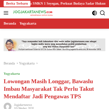
Langsung
kasi Guru SMKN 1 Seyegan, Perkuat Budaya Sadar Hukum di Sekolah
Berita Terbaru
ke
konten
Beranda
Yogyakarta
Beranda
Yogyakarta
Yogyakarta
Lowongan Masih Longgar, Bawaslu
Imbau Masyarakat Tak Perlu Takut
Mendaftar Jadi Pengawas TPS
Jogjakartanews
10 Oktober 2020