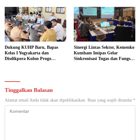
Dukung KUHP Baru, Bapas
Sinergi Lintas Sektor, Kemenko
Kelas I Yogyakarta dan
Kumham Imipas Gelar
Disdikpora Kulon Progo
Sinkronisasi Tugas dan Fungsi
Gandeng Tangan Sediakan
di Yogyakarta
Lokasi Pidana Kerja Sosial
Tinggalkan Balasan
Alamat email Anda tidak akan dipublikasikan.
Ruas yang wajib ditandai
*