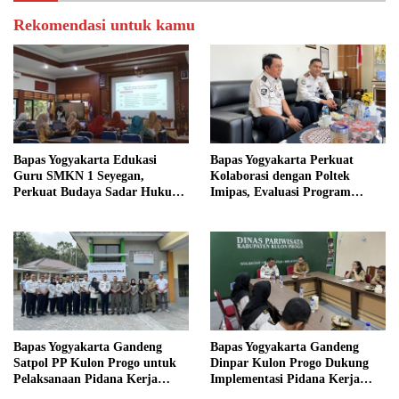
Rekomendasi untuk kamu
Bapas Yogyakarta Edukasi
Bapas Yogyakarta Perkuat
Guru SMKN 1 Seyegan,
Kolaborasi dengan Poltek
Perkuat Budaya Sadar Hukum
Imipas, Evaluasi Program
di Sekolah
Magang Taruna
Bapas Yogyakarta Gandeng
Bapas Yogyakarta Gandeng
Satpol PP Kulon Progo untuk
Dinpar Kulon Progo Dukung
Pelaksanaan Pidana Kerja
Implementasi Pidana Kerja
Sosial
Sosial dalam KUHP Baru